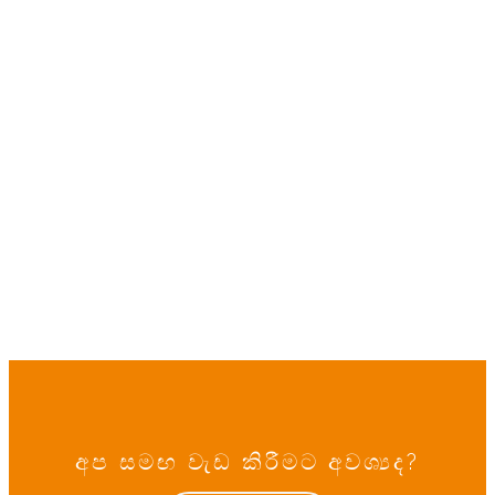
අප සමඟ වැඩ කිරීමට අවශ්‍යද?