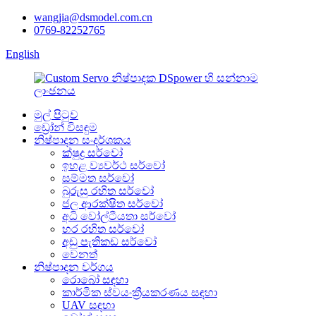
wangjia@dsmodel.com.cn
0769-82252765
English
මුල් පිටුව
ඩ්‍රෝන් විසඳුම
නිෂ්පාදන සංදර්ශකය
ක්ෂුද්‍ර සර්වෝ
ඉහළ ව්‍යවර්ථ සර්වෝ
සම්මත සර්වෝ
බුරුසු රහිත සර්වෝ
ජල ආරක්ෂිත සර්වෝ
අධි වෝල්ටීයතා සර්වෝ
හර රහිත සර්වෝ
අඩු පැතිකඩ සර්වෝ
වෙනත්
නිෂ්පාදන වර්ගය
රොබෝ සඳහා
කාර්මික ස්වයංක්‍රීයකරණය සඳහා
UAV සඳහා