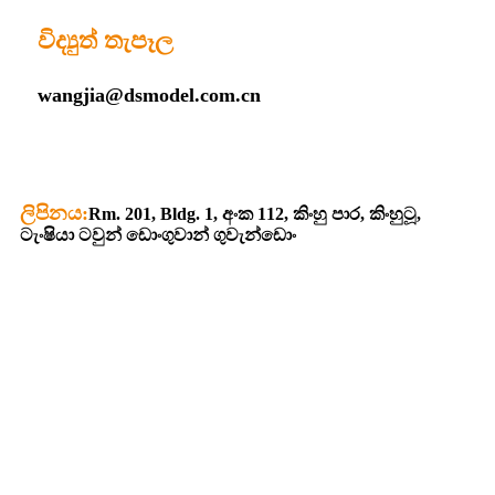
විද්‍යුත් තැපෑල
wangjia@dsmodel.com.cn
ලිපිනය:
Rm. 201, Bldg. 1, අංක 112, කිංහු පාර, කිංහුටූ,
ටැංෂියා ටවුන් ඩොංගුවාන් ගුවැන්ඩොං