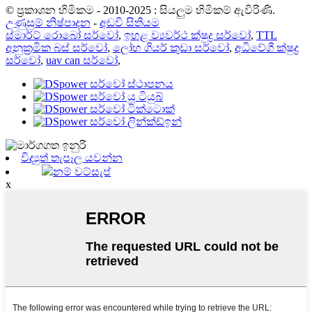
© ප්‍රකාශන හිමිකම - 2010-2025 : සියලුම හිමිකම් ඇවිරිණි.
උණුසුම් නිෂ්පාදන
-
අඩවි සිතියම
ස්මාර්ට් රොබෝ සර්වෝ
,
ඉහළ ව්‍යවර්ථ ක්ෂුද්‍ර සර්වෝ
,
TTL
අනුක්‍රමික බස් සර්වෝ
,
ලෝහ ගියර් කුඩා සර්වෝ
,
අධිවේගී ක්ෂුද්‍ර
සර්වෝ
,
uav can සර්වෝ
,
විද්‍යුත් තැපෑල යවන්න
නම් වට්සැප්
x