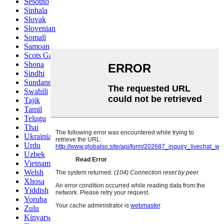
Sesotho
Sinhala
Slovak
Slovenian
Somali
Samoan
Scots Gaelic
Shona
Sindhi
Sundanese
Swahili
Tajik
Tamil
Telugu
Thai
Ukrainian
Urdu
Uzbek
Vietnamese
Welsh
Xhosa
Yiddish
Yoruba
Zulu
Kinyarwanda