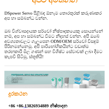
DSpower Servo පිළිබඳ ඕනෑම තොරතුරක් කරුණාකර
අප හා සම්බන්ධ වන්න.
ඔබ විශ්වාසදායක සර්වෝ නිෂ්පාදකයෙකු සොයන්නේ
නම්, අප හා සම්බන්ධ වීමට නිදහස් වන්න. අපි ඔබේ
අවශ්‍යතාවලට ගැලපෙන ODM/OEM සර්වෝ විසඳුම්
පිරිනමන්නෙමු. අපි පාරිභෝගිකයින්ට වඩාත්ම
තරඟකාරී මිල ගණන් සහ විශිෂ්ට සේවාවක් ලබා දීමට
කැපවී සිටිමු, ස්තූතියි!
දුරකථන
+86 +86
-1
3826934889 නිෂ්පාදන