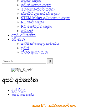
ඩ්‍රෝන් සඳහා
ගුවන් යානය සඳහා
හෙලිකොප්ටර් සඳහා
ස්මාර්ට් උපකරණ සඳහා
STEM Maker අධ්‍යාපනය සඳහා
RC කාර් සඳහා
RC බෝට්ටුව සඳහා
වෙනත්
අපව අමතන්න
අපි ගැන
කර්මාන්තශාලා සංචාරය
පුවත්
නිතර අසන පැන
අපව අමතන්න
මුල් පිටුව
අපව අමතන්න
අපව අමතන්න