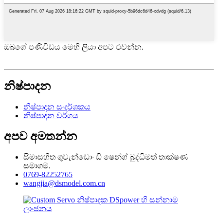
ඔබගේ පණිවිඩය මෙහි ලියා අපට එවන්න.
නිෂ්පාදන
නිෂ්පාදන සංදර්ශකය
නිෂ්පාදන වර්ගය
අපව අමතන්න
සීමාසහිත ගුවැන්ඩොං ඩි ෂෙන්ග් බුද්ධිමත් තාක්ෂණ
සමාගම.
0769-82252765
wangjia@dsmodel.com.cn