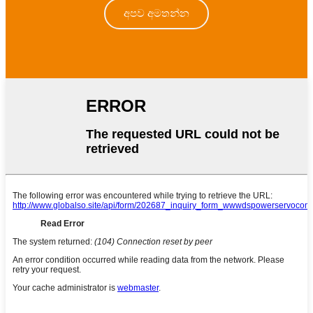
අපව අමතන්න