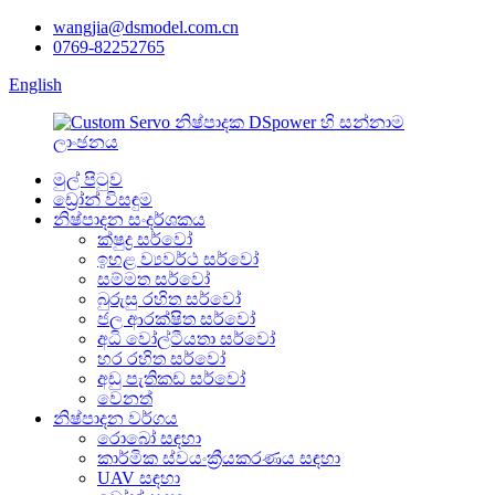
wangjia@dsmodel.com.cn
0769-82252765
English
මුල් පිටුව
ඩ්‍රෝන් විසඳුම
නිෂ්පාදන සංදර්ශකය
ක්ෂුද්‍ර සර්වෝ
ඉහළ ව්‍යවර්ථ සර්වෝ
සම්මත සර්වෝ
බුරුසු රහිත සර්වෝ
ජල ආරක්ෂිත සර්වෝ
අධි වෝල්ටීයතා සර්වෝ
හර රහිත සර්වෝ
අඩු පැතිකඩ සර්වෝ
වෙනත්
නිෂ්පාදන වර්ගය
රොබෝ සඳහා
කාර්මික ස්වයංක්‍රීයකරණය සඳහා
UAV සඳහා