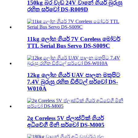
150kg බර වැඩ 24V වානේ ගියර් බුරුසු
රහිත සර්වෝ DS-R009D
11kg ලෝහ ගියර් 7V Coreless මෝටර්
TTL Serial Bus Servo DS-S009C
12kg ලෝහ ගියර් UAV පාලන මතුපිට
7.4V බුරුසු රහිත ඩිජිටල් සර්වෝ DS-
W010A
2g Coreless 5V ප්ලාස්ටික් ගියර්
අධිවේගී මිනි සර්වෝ DS-M005