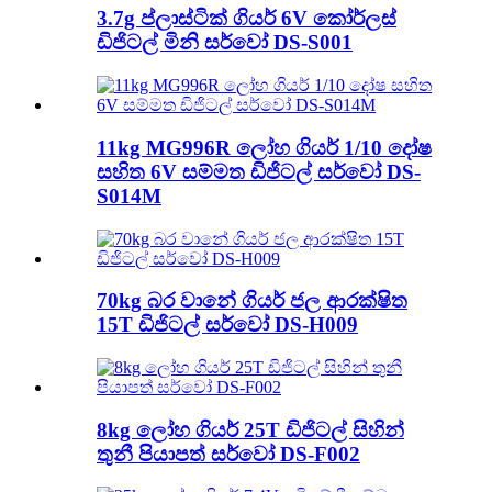
3.7g ප්ලාස්ටික් ගියර් 6V කෝර්ලස්
ඩිජිටල් මිනි සර්වෝ DS-S001
11kg MG996R ලෝහ ගියර් 1/10 දෝෂ
සහිත 6V සම්මත ඩිජිටල් සර්වෝ DS-
S014M
70kg බර වානේ ගියර් ජල ආරක්ෂිත
15T ඩිජිටල් සර්වෝ DS-H009
8kg ලෝහ ගියර් 25T ඩිජිටල් සිහින්
තුනී පියාපත් සර්වෝ DS-F002