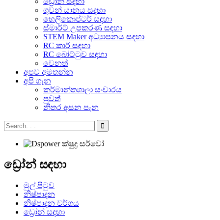
ඩ්‍රෝන් සඳහා
ගුවන් යානය සඳහා
හෙලිකොප්ටර් සඳහා
ස්මාර්ට් උපකරණ සඳහා
STEM Maker අධ්‍යාපනය සඳහා
RC කාර් සඳහා
RC බෝට්ටුව සඳහා
වෙනත්
අපව අමතන්න
අපි ගැන
කර්මාන්තශාලා සංචාරය
පුවත්
නිතර අසන පැන
ඩ්‍රෝන් සඳහා
මුල් පිටුව
නිෂ්පාදන
නිෂ්පාදන වර්ගය
ඩ්‍රෝන් සඳහා