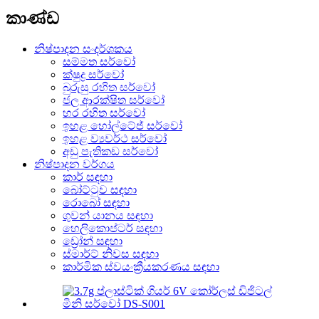
කාණ්ඩ
නිෂ්පාදන සංදර්ශකය
සම්මත සර්වෝ
ක්ෂුද්‍ර සර්වෝ
බුරුසු රහිත සර්වෝ
ජල ආරක්ෂිත සර්වෝ
හර රහිත සර්වෝ
ඉහළ හෝල්ටේජ් සර්වෝ
ඉහළ ව්‍යවර්ථ සර්වෝ
අඩු පැතිකඩ සර්වෝ
නිෂ්පාදන වර්ගය
කාර් සඳහා
බෝට්ටුව සඳහා
රොබෝ සඳහා
ගුවන් යානය සඳහා
හෙලිකොප්ටර් සඳහා
ඩ්‍රෝන් සඳහා
ස්මාර්ට් නිවස සඳහා
කාර්මික ස්වයංක්‍රීයකරණය සඳහා