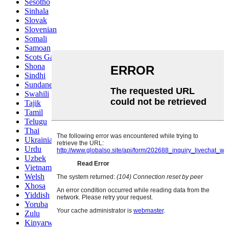
Sesotho
Sinhala
Slovak
Slovenian
Somali
Samoan
Scots Gaelic
Shona
Sindhi
Sundanese
Swahili
Tajik
Tamil
Telugu
Thai
Ukrainian
Urdu
Uzbek
Vietnamese
Welsh
Xhosa
Yiddish
Yoruba
Zulu
Kinyarwanda