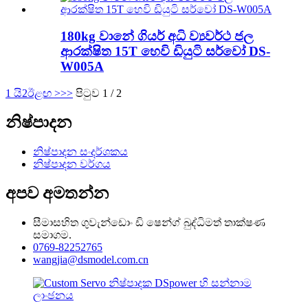
180kg වානේ ගියර් අධි ව්‍යවර්ථ ජල
ආරක්ෂිත 15T හෙවි ඩියුටි සර්වෝ DS-
W005A
1 යි
2
ඊළඟ >
>>
පිටුව 1 / 2
නිෂ්පාදන
නිෂ්පාදන සංදර්ශකය
නිෂ්පාදන වර්ගය
අපව අමතන්න
සීමාසහිත ගුවැන්ඩොං ඩි ෂෙන්ග් බුද්ධිමත් තාක්ෂණ
සමාගම.
0769-82252765
wangjia@dsmodel.com.cn