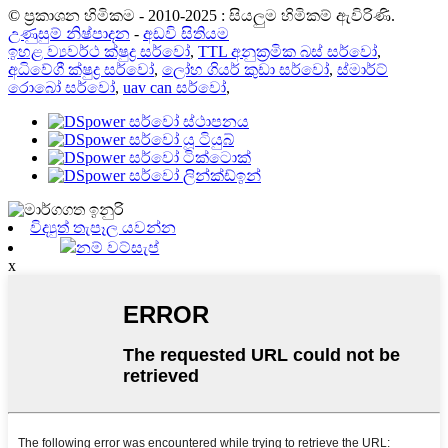
© ප්‍රකාශන හිමිකම - 2010-2025 : සියලුම හිමිකම් ඇවිරිණි.
උණුසුම් නිෂ්පාදන
-
අඩවි සිතියම
ඉහළ ව්‍යවර්ථ ක්ෂුද්‍ර සර්වෝ
,
TTL අනුක්‍රමික බස් සර්වෝ
,
අධිවේගී ක්ෂුද්‍ර සර්වෝ
,
ලෝහ ගියර් කුඩා සර්වෝ
,
ස්මාර්ට්
රොබෝ සර්වෝ
,
uav can සර්වෝ
,
විද්‍යුත් තැපෑල යවන්න
නම් වට්සැප්
x