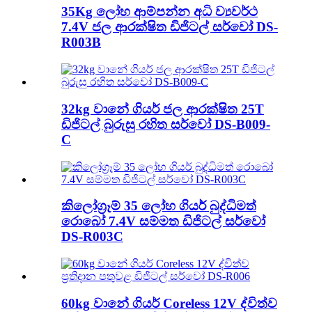
35Kg ලෝහ ආම්පන්න අධි ව්‍යවර්ථ
7.4V ජල ආරක්ෂිත ඩිජිටල් සර්වෝ DS-
R003B
32kg වානේ ගියර් ජල ආරක්ෂිත 25T
ඩිජිටල් බුරුසු රහිත සර්වෝ DS-B009-
C
කිලෝග්‍රෑම් 35 ලෝහ ගියර් බුද්ධිමත්
රොබෝ 7.4V සම්මත ඩිජිටල් සර්වෝ
DS-R003C
60kg වානේ ගියර් Coreless 12V ද්විත්ව