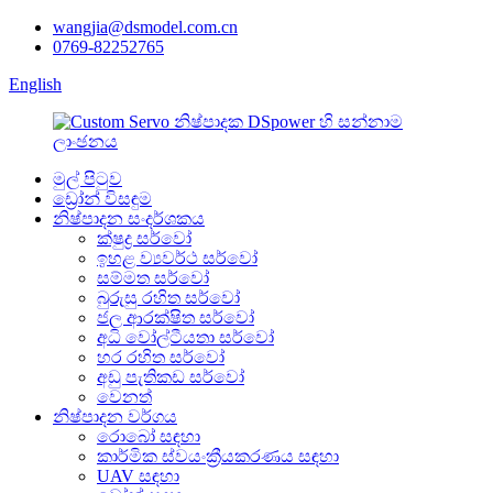
wangjia@dsmodel.com.cn
0769-82252765
English
මුල් පිටුව
ඩ්‍රෝන් විසඳුම
නිෂ්පාදන සංදර්ශකය
ක්ෂුද්‍ර සර්වෝ
ඉහළ ව්‍යවර්ථ සර්වෝ
සම්මත සර්වෝ
බුරුසු රහිත සර්වෝ
ජල ආරක්ෂිත සර්වෝ
අධි වෝල්ටීයතා සර්වෝ
හර රහිත සර්වෝ
අඩු පැතිකඩ සර්වෝ
වෙනත්
නිෂ්පාදන වර්ගය
රොබෝ සඳහා
කාර්මික ස්වයංක්‍රීයකරණය සඳහා
UAV සඳහා