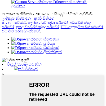
© ප්‍රකාශන හිමිකම - 2010-2025 : සියලුම හිමිකම් ඇවිරිණි.
උණුසුම් නිෂ්පාදන
-
අඩවි සිතියම
uav can සර්වෝ
,
ලෝහ ගියර් කුඩා සර්වෝ
,
අධිවේගී ක්ෂුද්‍ර
සර්වෝ
,
ඉහළ ව්‍යවර්ථ ක්ෂුද්‍ර සර්වෝ
,
TTL අනුක්‍රමික බස් සර්වෝ
,
ස්මාර්ට් රොබෝ සර්වෝ
,
විද්‍යුත් තැපෑල යවන්න
නම් වට්සැප්
x