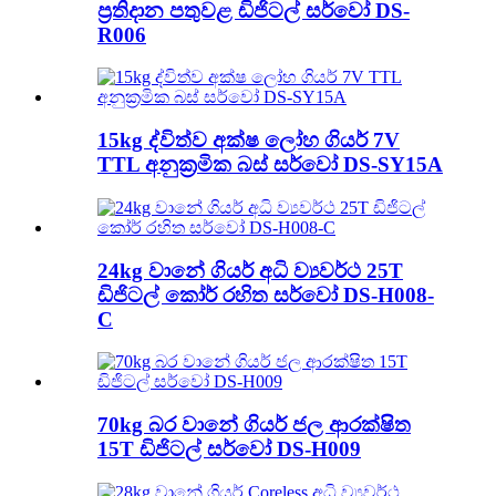
ප්‍රතිදාන පතුවළ ඩිජිටල් සර්වෝ DS-
R006
15kg ද්විත්ව අක්ෂ ලෝහ ගියර් 7V
TTL අනුක්‍රමික බස් සර්වෝ DS-SY15A
24kg වානේ ගියර් අධි ව්‍යවර්ථ 25T
ඩිජිටල් කෝර් රහිත සර්වෝ DS-H008-
C
70kg බර වානේ ගියර් ජල ආරක්ෂිත
15T ඩිජිටල් සර්වෝ DS-H009