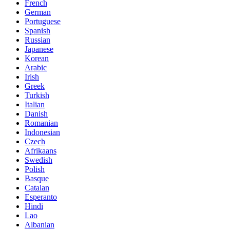
French
German
Portuguese
Spanish
Russian
Japanese
Korean
Arabic
Irish
Greek
Turkish
Italian
Danish
Romanian
Indonesian
Czech
Afrikaans
Swedish
Polish
Basque
Catalan
Esperanto
Hindi
Lao
Albanian