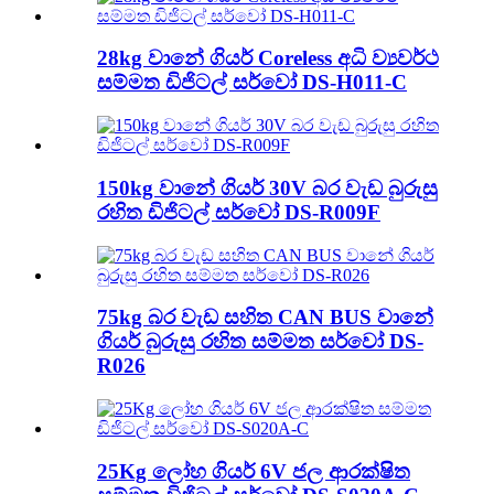
28kg වානේ ගියර් Coreless අධි ව්‍යවර්ථ
සම්මත ඩිජිටල් සර්වෝ DS-H011-C
150kg වානේ ගියර් 30V බර වැඩ බුරුසු
රහිත ඩිජිටල් සර්වෝ DS-R009F
75kg බර වැඩ සහිත CAN BUS වානේ
ගියර් බුරුසු රහිත සම්මත සර්වෝ DS-
R026
25Kg ලෝහ ගියර් 6V ජල ආරක්ෂිත