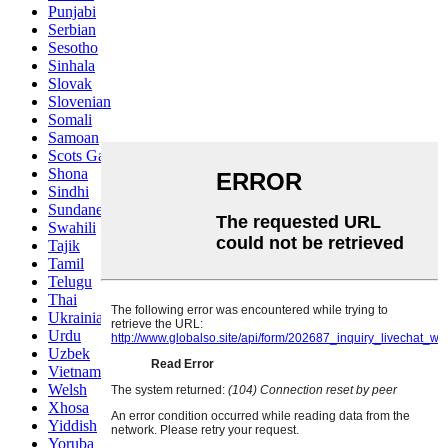
Punjabi
Serbian
Sesotho
Sinhala
Slovak
Slovenian
Somali
Samoan
Scots Gaelic
Shona
Sindhi
Sundanese
Swahili
Tajik
Tamil
Telugu
Thai
Ukrainian
Urdu
Uzbek
Vietnamese
Welsh
Xhosa
Yiddish
Yoruba