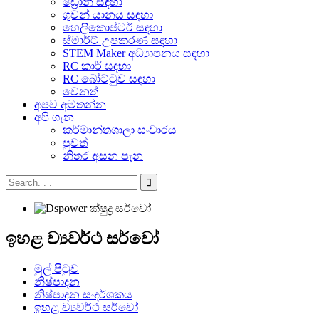
ඩ්‍රෝන් සඳහා
ගුවන් යානය සඳහා
හෙලිකොප්ටර් සඳහා
ස්මාර්ට් උපකරණ සඳහා
STEM Maker අධ්‍යාපනය සඳහා
RC කාර් සඳහා
RC බෝට්ටුව සඳහා
වෙනත්
අපව අමතන්න
අපි ගැන
කර්මාන්තශාලා සංචාරය
පුවත්
නිතර අසන පැන
ඉහළ ව්‍යවර්ථ සර්වෝ
මුල් පිටුව
නිෂ්පාදන
නිෂ්පාදන සංදර්ශකය
ඉහළ ව්‍යවර්ථ සර්වෝ