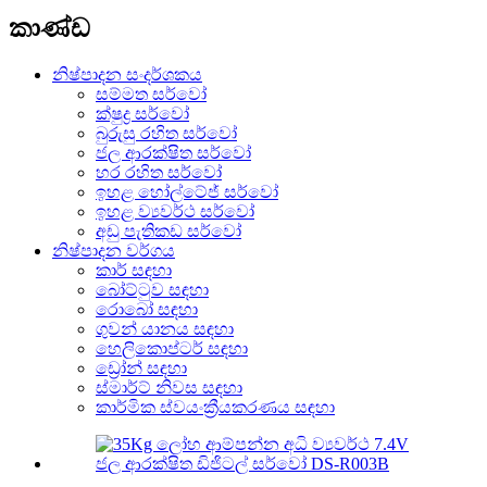
කාණ්ඩ
නිෂ්පාදන සංදර්ශකය
සම්මත සර්වෝ
ක්ෂුද්‍ර සර්වෝ
බුරුසු රහිත සර්වෝ
ජල ආරක්ෂිත සර්වෝ
හර රහිත සර්වෝ
ඉහළ හෝල්ටේජ් සර්වෝ
ඉහළ ව්‍යවර්ථ සර්වෝ
අඩු පැතිකඩ සර්වෝ
නිෂ්පාදන වර්ගය
කාර් සඳහා
බෝට්ටුව සඳහා
රොබෝ සඳහා
ගුවන් යානය සඳහා
හෙලිකොප්ටර් සඳහා
ඩ්‍රෝන් සඳහා
ස්මාර්ට් නිවස සඳහා
කාර්මික ස්වයංක්‍රීයකරණය සඳහා