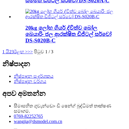
සම්මත ඩිජිටල් සර්වෝ DS-S020A-C
20kg ලෝහ ගියර් ද්විත්ව බෝල
බෙයාරිං ජල ආරක්ෂිත ඩිජිටල් සර්වෝ
DS-S020B-C
1 යි
2
3
ඊළඟ >
>>
පිටුව 1 / 3
නිෂ්පාදන
නිෂ්පාදන සංදර්ශකය
නිෂ්පාදන වර්ගය
අපව අමතන්න
සීමාසහිත ගුවැන්ඩොං ඩි ෂෙන්ග් බුද්ධිමත් තාක්ෂණ
සමාගම.
0769-82252765
wangjia@dsmodel.com.cn