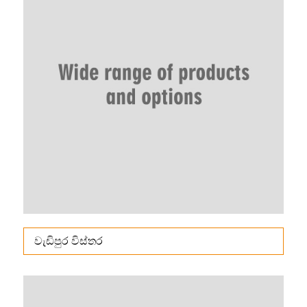
වැඩිපුර විස්තර