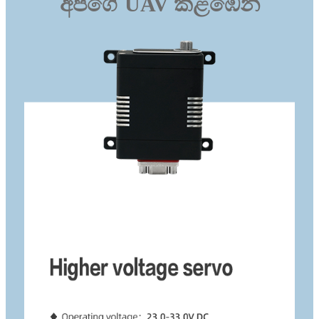
අපගේ UAV කළඹෙන්