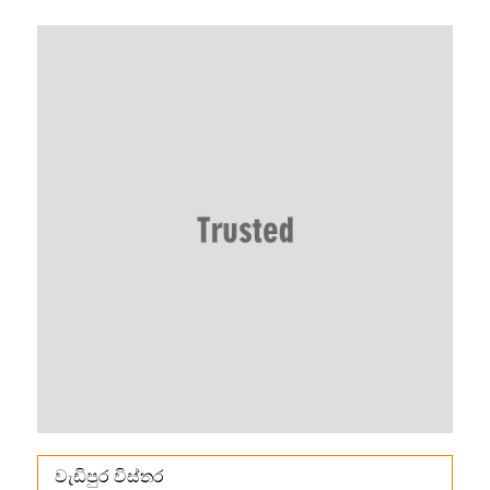
වැඩිපුර විස්තර