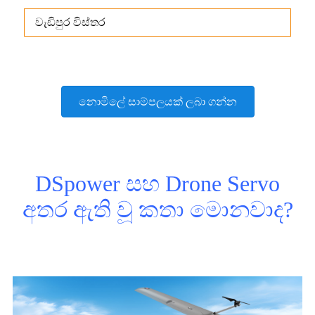
වැඩිපුර විස්තර
නොමිලේ සාම්පලයක් ලබා ගන්න
DSpower සහ Drone Servo
අතර ඇති වූ කතා මොනවාද?