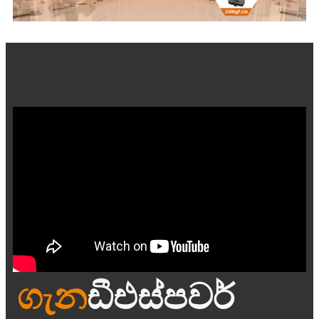
ගැන
ඩීඑස්පවර්