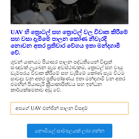
UAV හි ත්‍රොටල් සහ ත්‍රොටල් වල විවෘත කිරීමේ
සහ වසා දැමීමේ පාලන කෝණ නිවැරදි
නොවන අතර ප්‍රතිචාර වේගය ඉතා මන්දගාමී
වේ.
ගුවන් යානයට පියාසර පාලන පද්ධතියෙන් විද්‍යුත්
සංඥාවක් ලැබෙන සෑම අවස්ථාවකම, ත්‍රොටල් සහ වායු
ඩැම්පරය විවෘත කිරීමේ සහ වැසීමේ කෝණ සෑම විටම
සාවද්‍ය වන අතර ප්‍රතිපෝෂණය ඉතා මන්දගාමී වන අතර
එමඟින් පියාසැරි ක්‍රියාකාරිත්වය සහ ඉන්ධන
කාර්යක්ෂමතාව අඩු වේ.
අපගේ UAV එන්ජින් පාලන විසඳුම්
නොමිලේ සාම්පලයක් ලබා ගන්න