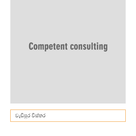
වැඩිපුර විස්තර