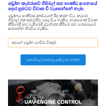
ඩ්‍රෝන කැමරාවේ ගිම්බල් සහ භාණ්ඩ අංගනයේ
දොර සුමටව විවෘත වී වැසෙන්නේ නැත.
ඩ්‍රෝනය සංකීර්ණ කාර්යයන් සිදු කරන විට, කැමරා
ගිම්බල් එක අස්ථායීව සෙලවිය හැකිය, නැතහොත් විවෘත
කිරීමේදී සහ වැසීමේදී ගුවන්ගත කිරීමේ සහ ගොඩබෑමේ
ආම්පන්න හිරවිය හැකිය.
අපගේ ඩ්‍රෝන ගෙවීම් විසඳුම්
නොමිලේ සාම්පලයක් ලබා ගන්න