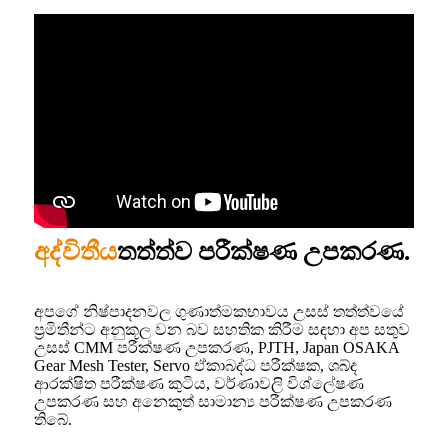
අද්විතීය
තත්ත්ව පරීක්ෂණ උපකරණ.
අපගේ නිෂ්පාදනවල ගුණාත්මකභාවය උසස් තත්ත්වයේ
ප්‍රමිතීන්ට අනුකූල වන බව සහතික කිරීම සඳහා අප සතුව
උසස් CMM පරීක්ෂණ උපකරණ, PJTH, Japan OSAKA
Gear Mesh Tester, Servo ඒකාබද්ධ පරීක්ෂක, ශබ්ද
ආරක්ෂිත පරීක්ෂණ කුටිය, වර්ණාවලි විශ්ලේෂණ
උපකරණ සහ අනෙකුත් සාමාන්‍ය පරීක්ෂණ උපකරණ
තිබේ.