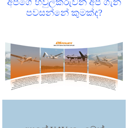
අපගේ හවුල්කරුවන් අප ගැන
පවසන්නේ කුමක්ද?