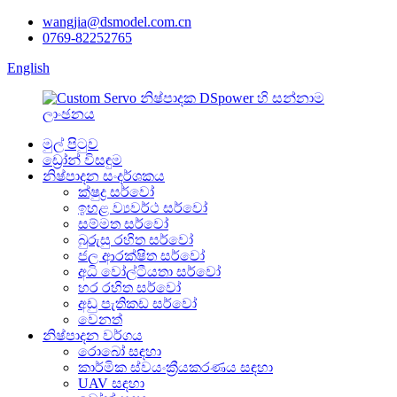
wangjia@dsmodel.com.cn
0769-82252765
English
මුල් පිටුව
ඩ්‍රෝන් විසඳුම
නිෂ්පාදන සංදර්ශකය
ක්ෂුද්‍ර සර්වෝ
ඉහළ ව්‍යවර්ථ සර්වෝ
සම්මත සර්වෝ
බුරුසු රහිත සර්වෝ
ජල ආරක්ෂිත සර්වෝ
අධි වෝල්ටීයතා සර්වෝ
හර රහිත සර්වෝ
අඩු පැතිකඩ සර්වෝ
වෙනත්
නිෂ්පාදන වර්ගය
රොබෝ සඳහා
කාර්මික ස්වයංක්‍රීයකරණය සඳහා
UAV සඳහා