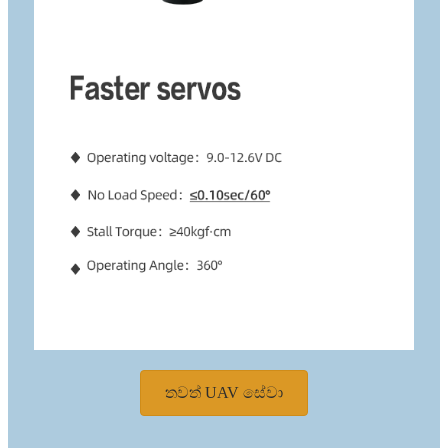
තවත් UAV සේවා