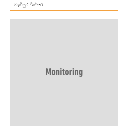
වැඩිපුර විස්තර