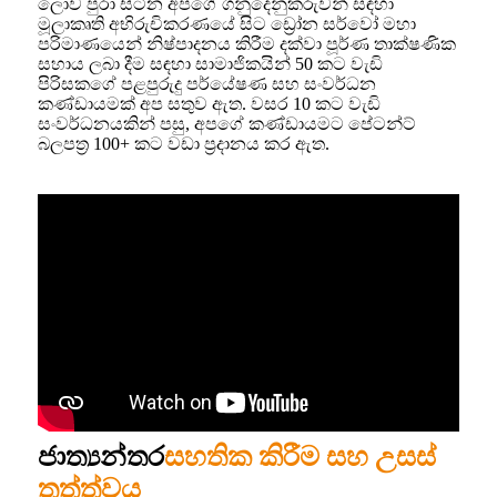
ලොව පුරා සිටින අපගේ ගනුදෙනුකරුවන් සඳහා
මූලාකෘති අභිරුචිකරණයේ සිට ඩ්‍රෝන සර්වෝ මහා
පරිමාණයෙන් නිෂ්පාදනය කිරීම දක්වා පූර්ණ තාක්ෂණික
සහාය ලබා දීම සඳහා සාමාජිකයින් 50 කට වැඩි
පිරිසකගේ පළපුරුදු පර්යේෂණ සහ සංවර්ධන
කණ්ඩායමක් අප සතුව ඇත. වසර 10 කට වැඩි
සංවර්ධනයකින් පසු, අපගේ කණ්ඩායමට පේටන්ට්
බලපත්‍ර 100+ කට වඩා ප්‍රදානය කර ඇත.
ජාත්‍යන්තර
සහතික කිරීම සහ උසස්
තත්ත්වය