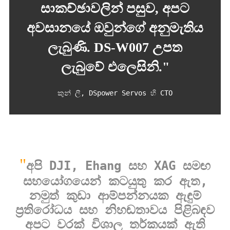
සාකච්ඡාවලින් පසුව, අපට
අවසානයේ ඔවුන්ගේ අනුමැතිය
ලැබුණි. DS-W007 උපත
ලැබුවේ එලෙසිනි."
කුන් ලී, DSpower Servos හි CTO
"
අපි DJI, Ehang සහ XAG සමඟ
සහයෝගයෙන් කටයුතු කර ඇත,
නමුත් කුඩා ආම්පන්නයක ඇඳුම්
ප්‍රතිරෝධය සහ නිහඬතාවය පිළිබඳව
අපට වරක් විශාල තර්කයක් ඇති