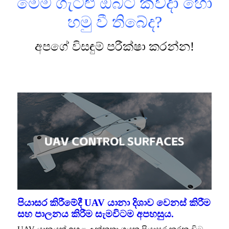
මෙම ගැටළු ඔබට කවදා හෝ
හමු වී තිබේද?
අපගේ විසඳුම් පරීක්ෂා කරන්න!
පියාසර කිරීමේදී UAV යානා දිශාව වෙනස් කිරීම
සහ පාලනය කිරීම සැමවිටම අපහසුය.