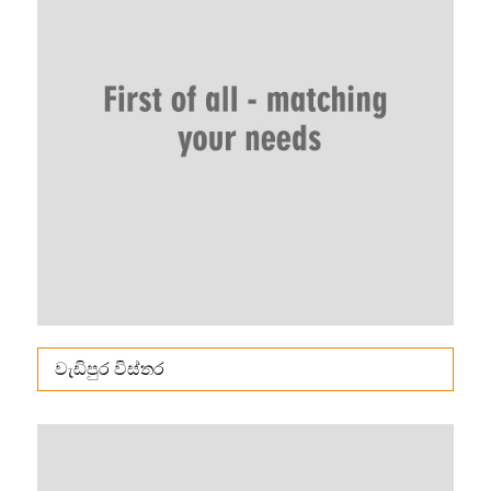
වැඩිපුර විස්තර