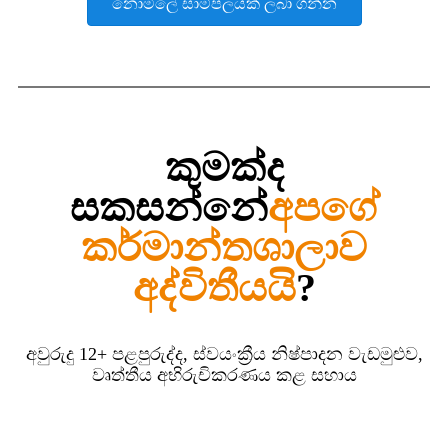
නොමිලේ සාම්පලයක් ලබා ගන්න
කුමක්ද
සකසන්නේ
අපගේ
කර්මාන්තශාලාව
අද්විතීයයි
?
අවුරුදු 12+ පළපුරුද්ද, ස්වයංක්‍රීය නිෂ්පාදන වැඩමුළුව,
වෘත්තීය අභිරුචිකරණය කළ සහාය