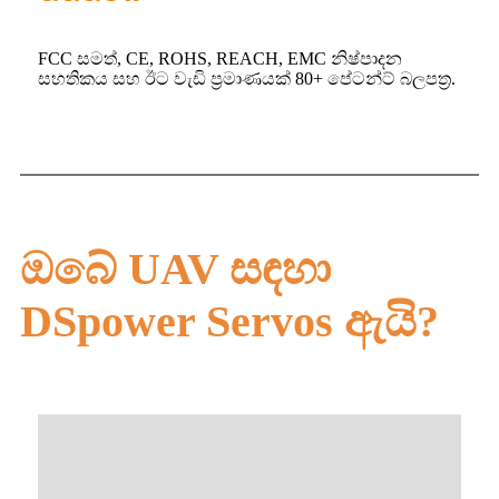
FCC සමත්, CE, ROHS, REACH, EMC නිෂ්පාදන
සහතිකය සහ ඊට වැඩි ප්‍රමාණයක් 80+ පේටන්ට් බලපත්‍ර.
ඔබේ UAV සඳහා
DSpower Servos ඇයි?