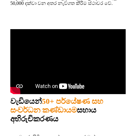
50,000 දක්වා වන අතර නැව්ගත කිරීම ස්ථාවර වේ.
වැඩියෙන්
50+ පර්යේෂණ සහ
සංවර්ධන කණ්ඩායම
සහාය
අභිරුචිකරණය