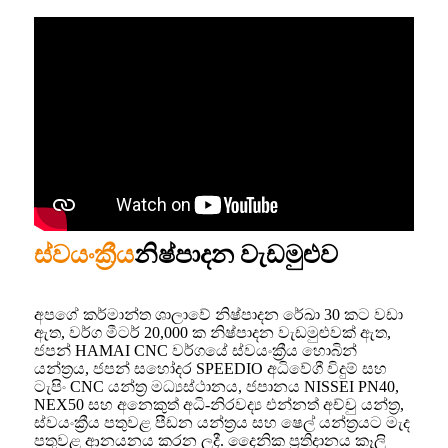
ස්වයංක්‍රීය
නිෂ්පාදන වැඩමුළුව
අපගේ කර්මාන්ත ශාලාවේ නිෂ්පාදන රේඛා 30 කට වඩා
ඇත, වර්ග මීටර් 20,000 ක නිෂ්පාදන වැඩමුළුවක් ඇත,
ජපන් HAMAI CNC වර්ගයේ ස්වයංක්‍රීය හොබින්
යන්ත්‍රය, ජපන් සහෝදර SPEEDIO අධිවේගී විදුම් සහ
ටැපිං CNC යන්ත්‍ර මධ්‍යස්ථානය, ජපානය NISSEI PN40,
NEX50 සහ අනෙකුත් අධි-නිරවද්‍ය එන්නත් අච්චු යන්ත්‍ර,
ස්වයංක්‍රීය පතුවළ පීඩන යන්ත්‍රය සහ ෂෙල් යන්ත්‍රයට මැද
පතුවළ ආනයනය කරන ලදී. දෛනික ප්‍රතිදානය කෑලි