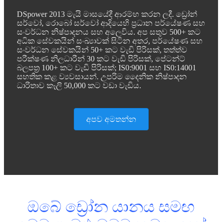
DSpower 2013 මැයි මාසයේදී ආරම්භ කරන ලදී. ඩ්‍රෝන්
සර්වෝ, රොබෝ සර්වෝ ආදියෙහි ප්‍රධාන පර්යේෂණ සහ
සංවර්ධන නිෂ්පාදනය සහ අලෙවිය. අප සතුව 500+ කට
අධික සේවකයින් සංඛ්‍යාවක් සිටින අතර, පර්යේෂණ සහ
සංවර්ධන සේවකයින් 50+ කට වැඩි පිරිසක්, තත්ත්ව
පරීක්ෂණ නිලධාරීන් 30 කට වැඩි පිරිසක්, පේටන්ට්
බලපත්‍ර 100+ කට වැඩි පිරිසක්; IS0:9001 සහ IS0:14001
සහතික කළ ව්‍යවසායන්. උපරිම දෛනික නිෂ්පාදන
ධාරිතාව කෑලි 50,000 කට වඩා වැඩිය.
අපව අමතන්න
ඔබේ ඩ්‍රෝන යානය සමඟ