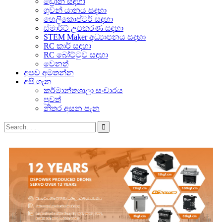
ඩ්‍රෝන් සඳහා
ගුවන් යානය සඳහා
හෙලිකොප්ටර් සඳහා
ස්මාර්ට් උපකරණ සඳහා
STEM Maker අධ්‍යාපනය සඳහා
RC කාර් සඳහා
RC බෝට්ටුව සඳහා
වෙනත්
අපව අමතන්න
අපි ගැන
කර්මාන්තශාලා සංචාරය
පුවත්
නිතර අසන පැන