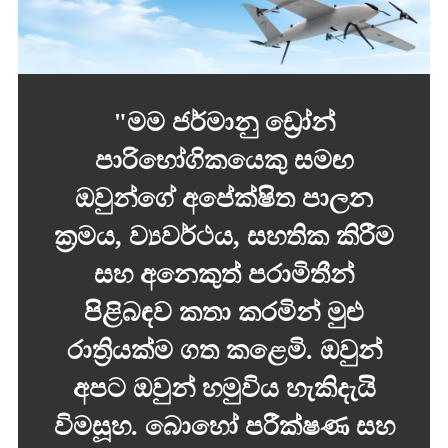
"මම ජර්මානු ඩ්‍රෝන්
පාරිභෝගිකයෙකු සමඟ
ඔවුන්ගේ අපේක්ෂිත පාලන
ක්‍රමය, ව්‍යවර්ථය, සහතික කිරීම
සහ අනෙකුත් පරාමිතීන්
පිළිබඳව කතා කරමින් මුළු
රාත්‍රියක්ම ගත කළෙමි. ඔවුන්
අපට ඔවුන් හමුවිය හැකිදැයි
විමසූහ. බොහෝ පරීක්ෂණ සහ