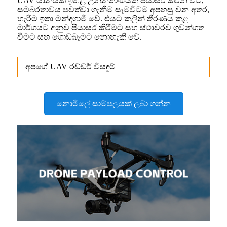
UAV යානයක් ඉහළ උන්නතාංශයක පියාසර කරන විට,
සමබරතාවය පවත්වා ගැනීම සැමවිටම අපහසු වන අතර,
හැරීම ඉතා මන්දගාමී වේ. එයට කලින් තීරණය කළ
මාර්ගයට අනුව පියාසර කිරීමට සහ ස්ථාවරව ගුවන්ගත
වීමට සහ ගොඩබෑමට නොහැකි වේ.
අපගේ UAV රඩ්ඩර් විසඳුම්
නොමිලේ සාම්පලයක් ලබා ගන්න