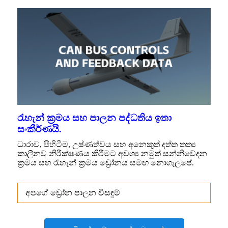
රැහැන් ක්‍රමය සහ පාලන පද්ධතිය ඉතා
සංකීර්ණයි.
ධාරාව, ​​පිහිටීම, උෂ්ණත්වය සහ අනෙකුත් දත්ත තත්‍ය
කාලීනව නිරීක්ෂණය කිරීමට අවශ්‍ය නමුත් සන්නිවේදන
ක්‍රමය සහ රැහැන් ක්‍රමය ඩ්‍රෝනය සමඟ නොගැලපේ.
අපගේ ඩ්‍රෝන පාලන විසඳුම්