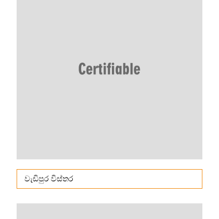
වැඩිපුර විස්තර