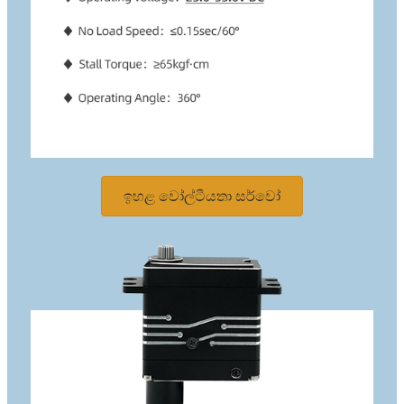
ඉහළ වෝල්ටීයතා සර්වෝ