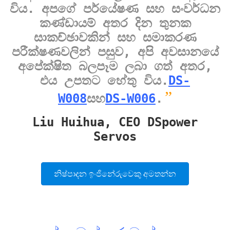
විය. අපගේ පර්යේෂණ සහ සංවර්ධන
කණ්ඩායම් අතර දින තුනක
සාකච්ඡාවකින් සහ සමාකරණ
පරීක්ෂණවලින් පසුව, අපි අවසානයේ
අපේක්ෂිත බලපෑම ලබා ගත් අතර,
එය උපතට හේතු විය.
DS-
”
W008
සහ
DS-W006
.
Liu Huihua, CEO DSpower
Servos
නිෂ්පාදන ඉංජිනේරුවෙකු අමතන්න