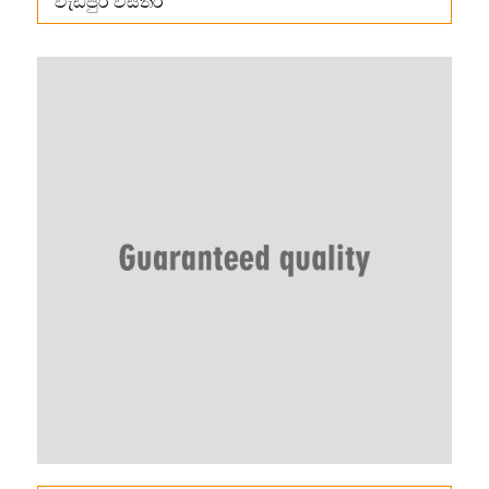
වැඩිපුර විස්තර