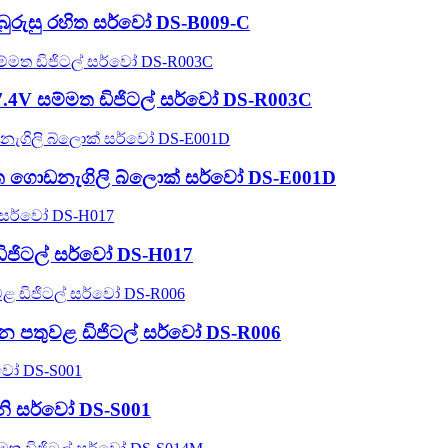
 බුරුසු රහිත සර්වෝ DS-B009-C
 7.4V සම්මත ඩිජිටල් සර්වෝ DS-R003C
ශ සම්මත ගොඩනැගිලි බ්ලොක් සර්වෝ DS-E001D
ඩිජිටල් සර්වෝ DS-H017
තිදාන පතුවළ ඩිජිටල් සර්වෝ DS-R006
මිනි සර්වෝ DS-S001