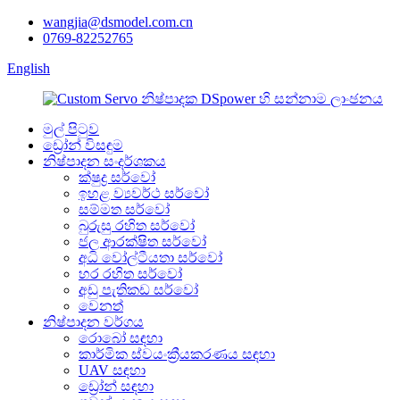
wangjia@dsmodel.com.cn
0769-82252765
English
මුල් පිටුව
ඩ්‍රෝන් විසඳුම
නිෂ්පාදන සංදර්ශකය
ක්ෂුද්‍ර සර්වෝ
ඉහළ ව්‍යවර්ථ සර්වෝ
සම්මත සර්වෝ
බුරුසු රහිත සර්වෝ
ජල ආරක්ෂිත සර්වෝ
අධි වෝල්ටීයතා සර්වෝ
හර රහිත සර්වෝ
අඩු පැතිකඩ සර්වෝ
වෙනත්
නිෂ්පාදන වර්ගය
රොබෝ සඳහා
කාර්මික ස්වයංක්‍රීයකරණය සඳහා
UAV සඳහා
ඩ්‍රෝන් සඳහා