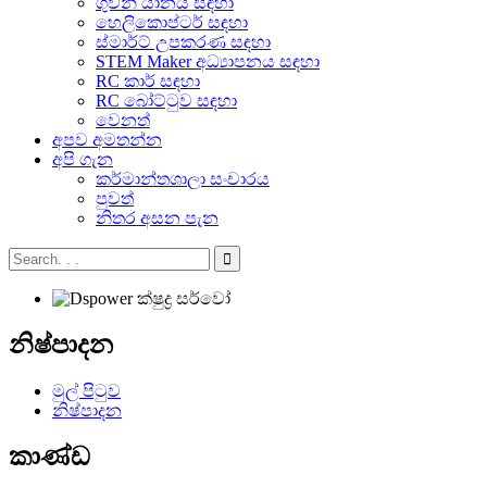
ගුවන් යානය සඳහා
හෙලිකොප්ටර් සඳහා
ස්මාර්ට් උපකරණ සඳහා
STEM Maker අධ්‍යාපනය සඳහා
RC කාර් සඳහා
RC බෝට්ටුව සඳහා
වෙනත්
අපව අමතන්න
අපි ගැන
කර්මාන්තශාලා සංචාරය
පුවත්
නිතර අසන පැන
නිෂ්පාදන
මුල් පිටුව
නිෂ්පාදන
කාණ්ඩ