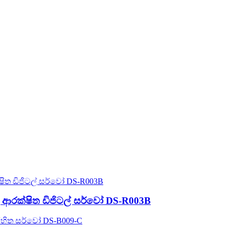
 ආරක්ෂිත ඩිජිටල් සර්වෝ DS-R003B