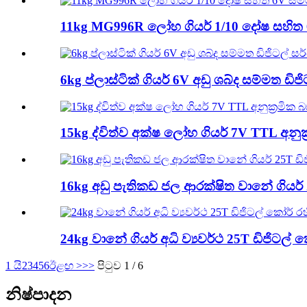
11kg MG996R ලෝහ ගියර් 1/10 දෝෂ සහිත 
6kg ප්ලාස්ටික් ගියර් 6V අඩු ශබ්ද සම්මත ඩි
15kg ද්විත්ව අක්ෂ ලෝහ ගියර් 7V TTL අනුක
16kg අඩු පැතිකඩ ජල ආරක්ෂිත වානේ ගියර්
24kg වානේ ගියර් අධි ව්‍යවර්ථ 25T ඩිජිටල
1 යි
2
3
4
5
6
ඊළඟ >
>>
පිටුව 1 / 6
නිෂ්පාදන