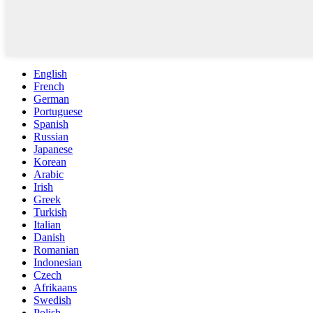
English
French
German
Portuguese
Spanish
Russian
Japanese
Korean
Arabic
Irish
Greek
Turkish
Italian
Danish
Romanian
Indonesian
Czech
Afrikaans
Swedish
Polish