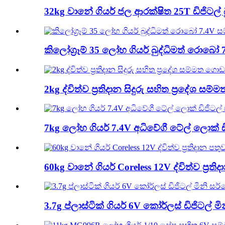
32kg වානේ ගියර් ජල ආරක්ෂිත 25T ඩිජිටල්
කිලෝග්‍රෑම් 35 ලෝහ ගියර් බුද්ධිමත් රොබෝ
2kg ද්විත්ව ප්‍රතිදාන සිදුරු සහිත ප්‍රදේ
7kg ලෝහ ගියර් 7.4V අධිවේගී ටේල් ලොක් 
60kg වානේ ගියර් Coreless 12V ද්විත්ව ප්‍ර
3.7g ප්ලාස්ටික් ගියර් 6V කෝර්ලස් ඩිජිටල් 