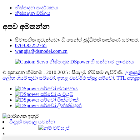
නිෂ්පාදන සංදර්ශකය
නිෂ්පාදන වර්ගය
අපව අමතන්න
සීමාසහිත ගුවැන්ඩොං ඩි ෂෙන්ග් බුද්ධිමත් තාක්ෂණ සමාගම.
0769-82252765
wangjia@dsmodel.com.cn
© ප්‍රකාශන හිමිකම - 2010-2025 : සියලුම හිමිකම් ඇවිරිණි.
උණුසුම
ලෝහ ගියර් කුඩා සර්වෝ
,
ඉහළ ව්‍යවර්ථ ක්ෂුද්‍ර සර්වෝ
,
TTL අනුක්‍
විද්‍යුත් තැපෑල යවන්න
නම් වට්සැප්
x