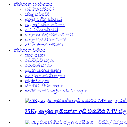
නිෂ්පාදන සංදර්ශකය
සම්මත සර්වෝ
ක්ෂුද්‍ර සර්වෝ
බුරුසු රහිත සර්වෝ
ජල ආරක්ෂිත සර්වෝ
හර රහිත සර්වෝ
ඉහළ හෝල්ටේජ් සර්වෝ
ඉහළ ව්‍යවර්ථ සර්වෝ
අඩු පැතිකඩ සර්වෝ
නිෂ්පාදන වර්ගය
කාර් සඳහා
බෝට්ටුව සඳහා
රොබෝ සඳහා
ගුවන් යානය සඳහා
හෙලිකොප්ටර් සඳහා
ඩ්‍රෝන් සඳහා
ස්මාර්ට් නිවස සඳහා
කාර්මික ස්වයංක්‍රීයකරණය සඳහා
35Kg ලෝහ ආම්පන්න අධි ව්‍යවර්ථ 7.4V ජල