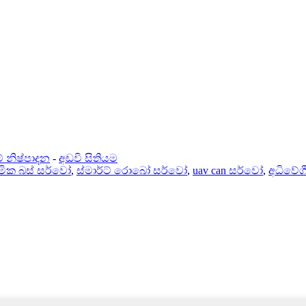
් නිෂ්පාදන
-
අඩවි සිතියම
රමික බස් සර්වෝ
,
ස්මාර්ට් රොබෝ සර්වෝ
,
uav can සර්වෝ
,
අධිවේගී 