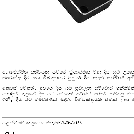
අනපේක්ෂිත තත්වයන් යටතේ ක්‍රියාත්මක වන දිය යට උප
ඔරොත්තු දීම සහ විඛාදනයට මුහුණ දීම ඇතුළු සංකීර්ණ අ
කෙසේ වෙතත්, අපගේ දිය යට ප්‍රචාලන සර්වෝස් ශක්තිමත් 
හොඳින් ගැලපේ.
දිය යට රොබෝ සර්වෝ මගින් සාම්පල එකතු
ගනී, දිය යට ගවේෂණය සඳහා විශ්වාසදායක සහාය ලබා ද
පළ කිරීමේ කාලය: සැප්තැම්බර්-06-2025