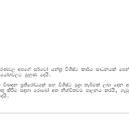
කරණවල අපගේ සර්වෝ යන්ත්‍ර විශිෂ්ට කාර්ය සාධනයක් පෙ
භියෝගවලට මුහුණ දෙයි.
විඛාදන ප්‍රතිරෝධයක් සහ විශිෂ්ට මුද්‍රා තැබීමක් ලබා ද
 කිරීම සඳහා රොබෝ අත නිශ්චිතවම පාලනය කරයි, ගැඹුරු මු
ෙයි.