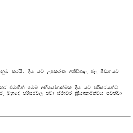
න්නුම් කරයි. දිය යට උපකරණ අතිවිශාල ජල පීඩනයට
ෙන අතර එමඟින් මෙම අභියෝගාත්මක දිය යට පරිසරයන්ට
හුදේ පරිසරවල පවා ස්ථාවර ක්‍රියාකාරිත්වය පවත්වා