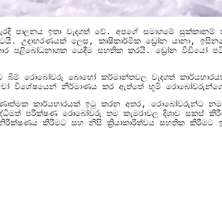
වැරදි පාලනය ඉතා වැදගත් වේ. අපගේ සමාගමේ සුක්කානම් පද
ිශිෂ්ටයි. උදාහරණයක් ලෙස, කෘෂිකාර්මික ඩ්‍රෝන යානා, ඉස
ාර පළිබෝධනාශක යෙදීම සහතික කරයි. ඩ්‍රෝන වීඩියෝ පටිගත
ළුව බිම් රොබෝවරු බොහෝ කර්මාන්තවල වැදගත් කාර්යභාරය
්වෝ විශේෂයෙන් නිර්මාණය කර ඇත්තේ භූමි රොබෝවරුන්ග
 තීරණාත්මක කාර්යභාරයක් ඉටු කරන අතර, රොබෝවරුන්ට නම්
ද්ධිමත් පරීක්ෂණ රොබෝවරු තම කැමරාවල දිශාව සකස් කිරීම
ිරීක්ෂණය කිරීමට සහ නිසි ක්‍රියාකාරිත්වය සහතික කිරීමට