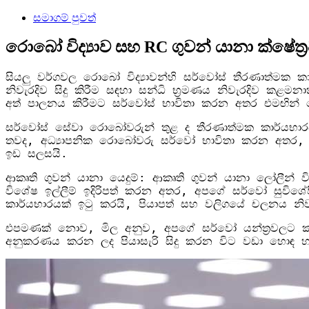
සමාගම් පුවත්
රොබෝ විද්‍යාව සහ RC ගුවන් යානා ක්ෂේත්‍
සියලු වර්ගවල රොබෝ විද්‍යාවන්හි සර්වෝස් තීරණාත්මක ක
නිවැරදිව සිදු කිරීම සඳහා සන්ධි භ්‍රමණය නිවැරදිව ක
අත් පාලනය කිරීමට සර්වෝස් භාවිතා කරන අතර එමඟින් ක
සර්වෝස් සේවා රොබෝවරුන් තුළ ද තීරණාත්මක කාර්යභාරයක් 
තවද, අධ්‍යාපනික රොබෝවරු සර්වෝ භාවිතා කරන අතර,
ඉඩ සලසයි.
ආකෘති ගුවන් යානා යෙදුම්: ආකෘති ගුවන් යානා ලෝලීන්
විශේෂ ඉල්ලීම් ඉදිරිපත් කරන අතර, අපගේ සර්වෝ සුවිශ
කාර්යභාරයක් ඉටු කරයි, පියාපත් සහ වලිගයේ චලනය නිව
එපමණක් නොව, මිල අනුව, අපගේ සර්වෝ යන්ත්‍රවලට කැප
අනුකරණය කරන ලද පියාසැරි සිදු කරන විට වඩා හොඳ හ