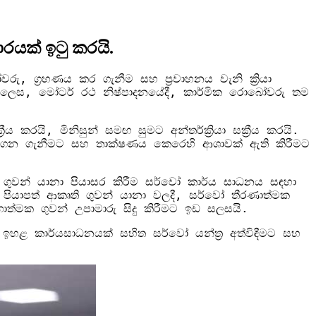
රයක් ඉටු කරයි.
, ග්‍රහණය කර ගැනීම සහ ප්‍රවාහනය වැනි ක්‍රියා
ක් ලෙස, මෝටර් රථ නිෂ්පාදනයේදී, කාර්මික රොබෝවරු තම
රයි, මිනිසුන් සමඟ සුමට අන්තර්ක්‍රියා සක්‍රීය කරයි.
ෙන ගැනීමට සහ තාක්ෂණය කෙරෙහි ආශාවක් ඇති කිරීමට
 ගුවන් යානා පියාසර කිරීම සර්වෝ කාර්ය සාධනය සඳහා
පියාපත් ආකෘති ගුවන් යානා වලදී, සර්වෝ තීරණාත්මක
ත්මක ගුවන් උපාමාරු සිදු කිරීමට ඉඩ සලසයි.
හළ කාර්යසාධනයක් සහිත සර්වෝ යන්ත්‍ර අත්විඳීමට සහ