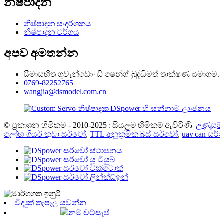
නිෂ්පාදන
නිෂ්පාදන සංදර්ශකය
නිෂ්පාදන වර්ගය
අපව අමතන්න
සීමාසහිත ගුවැන්ඩොං ඩි ෂෙන්ග් බුද්ධිමත් තාක්ෂණ සමාගම.
0769-82252765
wangjia@dsmodel.com.cn
© ප්‍රකාශන හිමිකම - 2010-2025 : සියලුම හිමිකම් ඇවිරිණි.
උණුසුම
ලෝහ ගියර් කුඩා සර්වෝ
,
TTL අනුක්‍රමික බස් සර්වෝ
,
uav can ස
විද්‍යුත් තැපෑල යවන්න
නම් වට්සැප්