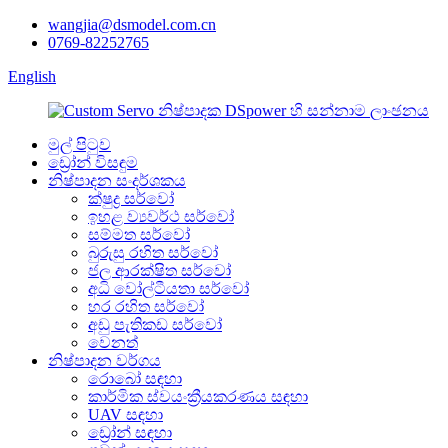
wangjia@dsmodel.com.cn
0769-82252765
English
මුල් පිටුව
ඩ්‍රෝන් විසඳුම
නිෂ්පාදන සංදර්ශකය
ක්ෂුද්‍ර සර්වෝ
ඉහළ ව්‍යවර්ථ සර්වෝ
සම්මත සර්වෝ
බුරුසු රහිත සර්වෝ
ජල ආරක්ෂිත සර්වෝ
අධි වෝල්ටීයතා සර්වෝ
හර රහිත සර්වෝ
අඩු පැතිකඩ සර්වෝ
වෙනත්
නිෂ්පාදන වර්ගය
රොබෝ සඳහා
කාර්මික ස්වයංක්‍රීයකරණය සඳහා
UAV සඳහා
ඩ්‍රෝන් සඳහා