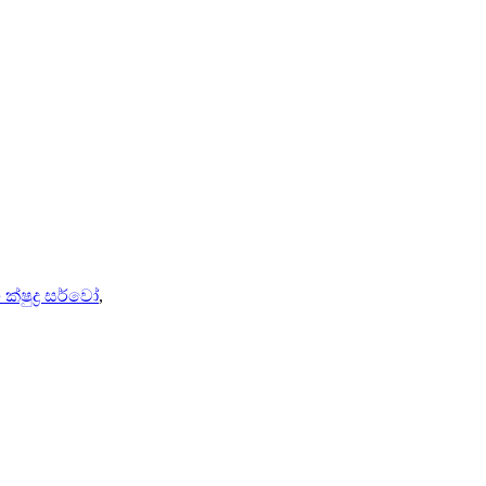
ක්ෂුද්‍ර සර්වෝ
,