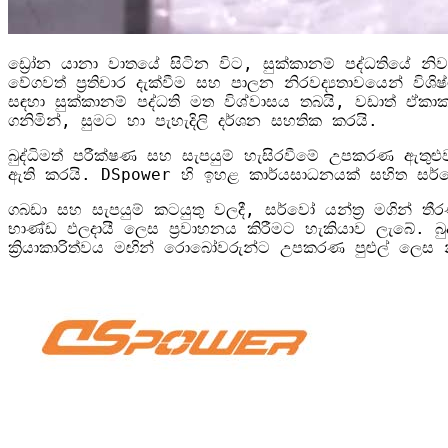
ඩ්‍රෝන යානා වාතයේ සිටින විට, සුක්කානම් පද්ධතියේ නි
වේගවත් ප්‍රතිචාර දැක්වීම සහ පාලන නිරවද්‍යතාවයෙන් ව
සඳහා සුක්කානම් පද්ධති මත විශ්වාසය තබයි, වඩාත් ඒකාක
ගනිමින්, සුමට හා පැහැදිලි දර්ශන සහතික කරයි.
බුද්ධිමත් පරීක්ෂණ සහ සැපයුම් හැසිරවීමේ උපකරණ ඇතු
ඇති කරයි. DSpower හි ඉහළ කාර්යසාධනයක් සහිත සර
ගබඩා සහ සැපයුම් කටයුතු වලදී, සර්වෝ යන්ත්‍ර මගින්
භාණ්ඩ ඵලදායී ලෙස ප්‍රවාහනය කිරීමට හැකියාව ලැබේ. බු
ක්‍රියාකාරිත්වය මඟින් රොබෝවරුන්ට උපකරණ පුළුල් ලෙස න