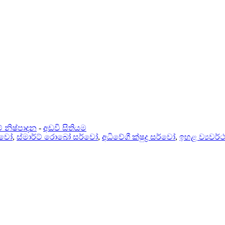
් නිෂ්පාදන
-
අඩවි සිතියම
ර්වෝ
,
ස්මාර්ට් රොබෝ සර්වෝ
,
අධිවේගී ක්ෂුද්‍ර සර්වෝ
,
ඉහළ ව්‍යවර්ථ 