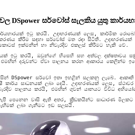
රවල DSpower සර්වෝස් සැලකිය යුතු කාර්යභා
ාර්යභාරයක් ඉටු කරයි. උදාහරණයක් ලෙස, කාර්මික රොබෝවරු
ළමනාකරණය කිරීම සඳහා සර්වෝස් මත රඳා සිටිති. උදාහරණය
ොටස් ඉක්මනින් හා නිවැරදිව එකලස් කිරීමට හැකි වේ.
ඉටු කරයි, ඔවුන්ගේ හිසෙහි සහ අත්වල දක්ෂතාවය සක්‍රීය ක
 එමඟින් දරුවන්ට ඒවා පාලනය කරන ආකාරය කෙලින්ම ඉග
 විසින් DSpower සර්වෝ ඉතා ඉහළින් සලකනු ලැබේ. ආකෘති
ේෂී කාර්ය සාධනයක් ලබා දෙයි. උදාහරණයක් ලෙස, ස්ථාවර 
ැරදිව පාලනය කරයි, එමඟින් ගුවන් යානයට විවිධ අභියෝගා
ී පෙනෙන වාසි ඇති අතර, ක්‍රීඩකයින්ට සාධාරණ මිලකට ඉ
ැඟීමක් ලබා ගැනීමට ඉඩ සලසයි.