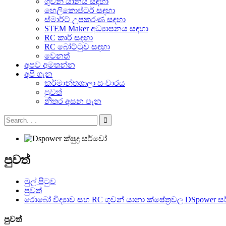
ගුවන් යානය සඳහා
හෙලිකොප්ටර් සඳහා
ස්මාර්ට් උපකරණ සඳහා
STEM Maker අධ්‍යාපනය සඳහා
RC කාර් සඳහා
RC බෝට්ටුව සඳහා
වෙනත්
අපව අමතන්න
අපි ගැන
කර්මාන්තශාලා සංචාරය
පුවත්
නිතර අසන පැන
පුවත්
මුල් පිටුව
පුවත්
රොබෝ විද්‍යාව සහ RC ගුවන් යානා ක්ෂේත්‍රවල DSpower ස
පුවත්