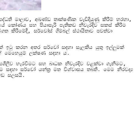
්ධති මාලාව, අඛණ්ඩ තාක්ෂණික වැඩිදියුණු කිරීම් හරහා,
ිනයේ කෝණය සහ පියාසැරි පැතිකඩ නිවැරදිව සකස් කිරීම
 කිරීමේදී, සර්වෝස් ගිම්බල් ස්ථායිතාව පවත්වා
ක් ඉටු කරන අතර සර්වෝ සඳහා සැලකිය යුතු ඉල්ලුමක්
ේ මෙහෙයුම් ලක්ෂණ සඳහා ය.
‍යශීලීව හැරවීමට සහ බාධක නිවැරදිව වළක්වා ගැනීමට,
 සඳහා සර්වෝ යන්ත්‍ර මත විශ්වාසය තබති. මෙම නිරවද්‍ය
 ඉඩ සලසයි.