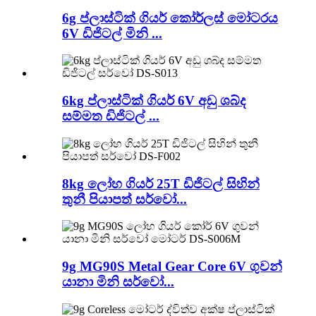
6g ප්ලාස්ටික් ගියර් කෝර්ලස් මෝටරය
6V ඩිජිටල් මිනි ...
6kg ප්ලාස්ටික් ගියර් 6V අඩු ශබ්ද
සම්මත ඩිජිටල් ...
8kg ලෝහ ගියර් 25T ඩිජිටල් සිහින්
තුනී පියාපත් සර්වෝ...
9g MG90S Metal Gear Core 6V ගුවන්
යානා මිනි සර්වෝ...