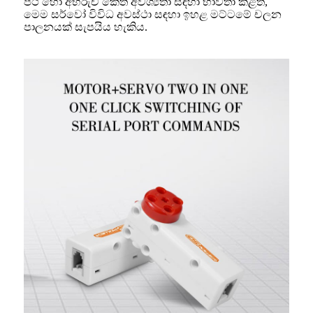
පථ හෝ අභිරුචි කේත අවශ්‍යතා සඳහා භාවිතා කළත්,
මෙම සර්වෝ විවිධ අවස්ථා සඳහා ඉහළ මට්ටමේ චලන
පාලනයක් සැපයිය හැකිය.