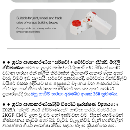
● ● ශ්‍රව්‍ය දෘශ්‍යකරණය
“සර්වෝ + මෝටරය” ද්විත්ව මාදිලි
නිර්මාණය:
මෙම සැලසුම මඟින් පරිශීලකයින්ට සීරියල් පෝට්
විධාන හරහා එක් ක්ලික් කිරීමකින් ක්‍රියාකාරී ආකාර දෙක අතර
මාරු වීමට ඉඩ සලසයි. සර්වෝ ප්‍රකාරයේදී, මෝටරය වින්ඩ්ෂීල්ඩ්
වයිපර් එකක ඉදිරියට සහ පසුපසට චලනය වන ආකාරයටම
නිරවද්‍ය කෝණික ස්ථානගත කිරීමක් සපයන අතර මෝටර්
ප්‍රකාරයේදී එය
බහු හැරීම් හරහා අඛණ්ඩ අංශක 360 භ්‍රමණය
.
● ● ශ්‍රව්‍ය දෘශ්‍යකරණය
බිඳීම් විරෝධී ආරක්ෂණ ව්‍යුහය:
DS-
E025A "ක්ලච් ගියර් නිර්මාණයක්" භාවිතා කරයි. ව්‍යවර්ථය
2KGF·CM ට ළඟා වූ විට හෝ ඉක්මවන විට, සිසුන් අහම්බෙන්
නිෂ්පාදනය කැඩීම හෝ බිම වැටීම වැළැක්වීම වැනි හානිවලින්
අභ්‍යන්තර ගියර් ආරක්ෂා කිරීම සඳහා ක්ලච් ක්‍රියාත්මක වේ.