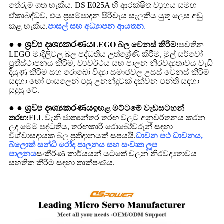
තේරුම් ගත හැකිය. DS E025A හි ආරක්ෂිත ව්‍යුහය සමඟ
ඒකාබද්ධව, එය ප්‍රසම්පාදන පිරිවැය සැලකිය යුතු ලෙස අඩු
කළ හැකිය.
පාසල් සහ අධ්‍යාපන ආයතන
.
● ● ශ්‍රව්‍ය දෘශ්‍යකරණය
LEGO බල වෙනස් කිරීම:
පවතින
LEGO මාදිලිවල බල පද්ධතිය උත්ශ්‍රේණි කිරීම, මුල් සර්වෝ
ප්‍රතිස්ථාපනය කිරීම, ව්‍යවර්ථය සහ පාලන නිරවද්‍යතාවය වැඩි
දියුණු කිරීම සහ රොබෝ විද්‍යා සමාජවල උසස් වෙනස් කිරීම්
සඳහා හෝ පාසලෙන් පසු උනන්දුවක් දක්වන පන්ති සඳහා
සුදුසු වේ.
● ● ශ්‍රව්‍ය දෘශ්‍යකරණය
ඉහළ මට්ටමේ වැඩසටහන්
තරඟ:
FLL වැනි ජාත්‍යන්තර තරඟ වලට අනුවර්තනය කරන
ලද මෙම පද්ධතිය, තරඟකාරී රොබෝවරුන් සඳහා
විශ්වාසදායක බල ප්‍රතිදානයක් සපයයි.
ධාවන පථ ධාවනය,
බ්ලොක් සන්ධි රෝද පාලනය සහ සංවෘත ලූප
පාලනය
සංකීර්ණ කාර්යයන් යටතේ චලන නිරවද්‍යතාවය
සහතික කිරීම සඳහා තාක්ෂණය.