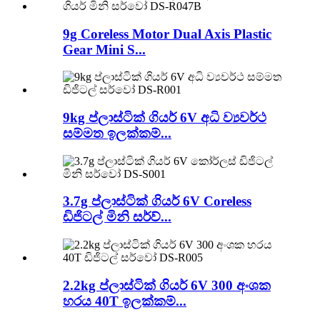
9g Coreless Motor Dual Axis Plastic
Gear Mini S...
9kg ප්ලාස්ටික් ගියර් 6V අධි ව්‍යවර්ථ
සම්මත ඉලක්කම්...
3.7g ප්ලාස්ටික් ගියර් 6V Coreless
ඩිජිටල් මිනි සර්ව්...
2.2kg ප්ලාස්ටික් ගියර් 6V 300 අංශක
හරය 40T ඉලක්කම්...