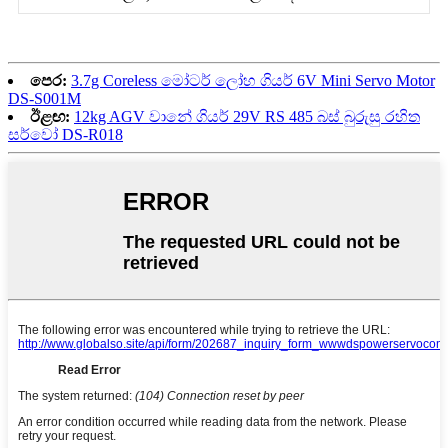
පෙර:
3.7g Coreless මෝටර් ලෝහ ගියර් 6V Mini Servo Motor
DS-S001M
ඊළඟ:
12kg AGV වානේ ගියර් 29V RS 485 බස් බුරුසු රහිත
සර්වෝ DS-R018