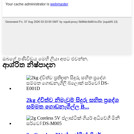
ඔබගේ පණිවිඩය මෙහි ලියා අපට එවන්න.
ආශ්රිත නිෂ්පාදන
2kg ද්විත්ව නිමැවුම් සිදුරු සහිත ප්‍රදේශ
සම්මත ගොඩනැගිල්ල B...