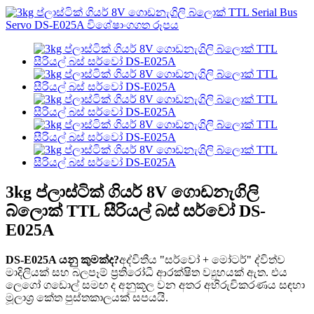
3kg ප්ලාස්ටික් ගියර් 8V ගොඩනැගිලි
බ්ලොක් TTL සීරියල් බස් සර්වෝ DS-
E025A
DS-E025A යනු කුමක්ද?
අද්විතීය "සර්වෝ + මෝටර්" ද්විත්ව
මාදිලියක් සහ බලපෑම් ප්‍රතිරෝධී ආරක්ෂිත ව්‍යුහයක් ඇත. එය
ලෙගෝ ගඩොල් සමඟ ද අනුකූල වන අතර අභිරුචිකරණය සඳහා
මූලාශ්‍ර කේත පුස්තකාලයක් සපයයි.