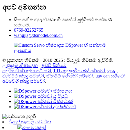
අපව අමතන්න
සීමාසහිත ගුවැන්ඩොං ඩි ෂෙන්ග් බුද්ධිමත් තාක්ෂණ
සමාගම.
0769-82252765
wangjia@dsmodel.com.cn
© ප්‍රකාශන හිමිකම - 2010-2025 : සියලුම හිමිකම් ඇවිරිණි.
උණුසුම් නිෂ්පාදන
-
අඩවි සිතියම
ලෝහ ගියර් කුඩා සර්වෝ
,
TTL අනුක්‍රමික බස් සර්වෝ
,
ඉහළ
ව්‍යවර්ථ ක්ෂුද්‍ර සර්වෝ
,
ස්මාර්ට් රොබෝ සර්වෝ
,
uav can සර්වෝ
,
අධිවේගී ක්ෂුද්‍ර සර්වෝ
,
විද්‍යුත් තැපෑල යවන්න
නම් වට්සැප්