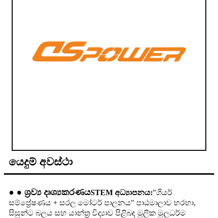
යෙදුම් අවස්ථා
● ● ශ්‍රව්‍ය දෘශ්‍යකරණය
STEM අධ්‍යාපනය:
"ගියර්
සම්ප්‍රේෂණය + සරල මෝටර් පාලනය" පාඨමාලාව හරහා,
සිසුන්ට බලය සහ යාන්ත්‍ර විද්‍යාව පිළිබඳ මූලික මූලධර්ම