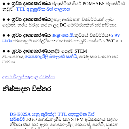
● ● ශ්‍රව්‍ය දෘශ්‍යකරණය
ප්ලාස්ටික් ගියර් POM
+
ABS ප්ලාස්ටික්
නඩුව
+
TTL අනුක්‍රමික බස් පාලනය
● ● ශ්‍රව්‍ය දෘශ්‍යකරණය
ඉහළ ආරම්භක ව්‍යවර්ථයක් ලබා
දෙමින්, හරය බුරුසු කරන ලද DC මෝටරයකින් සමන්විතය.
● ● ශ්‍රව්‍ය දෘශ්‍යකරණය
3kgf·සෙ.මී.
කුටියේ ව්‍යවර්ථය+
5-9V
ධාරා
මෙහෙයුම් වෝල්ටීයතාවය+මෙහෙයුම් කෝණය 360° × n
● ● ශ්‍රව්‍ය දෘශ්‍යකරණය
කදිම යෙදුම්
:STEM
අධ්‍යාපනය,
ගොඩනැගිලි බ්ලොක් සන්ධි
, රෝද සහ ධාවන පථ
ධාවක
අපට විද්‍යුත් තැපෑල එවන්න
නිෂ්පාදන විස්තර
DS-E025A යනු කුමක්ද?
TTL අනුක්‍රමික බස්
සර්වෝ
LEGO ගොඩනැගීම සහ STEM අධ්‍යාපනය සඳහා
නිර්මාණය කර ඇත. ගොඩනැගිලි කොටස්, සන්ධි, ධාවන