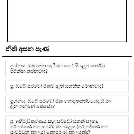
නිති අසන පැණ
ප්‍රශ්නය: ඔබ බෙදා හැරීමට පෙර සියලුම භාණ්ඩ
පරීක්ෂා කරනවාද?
ප්‍ර: ඔබේ සර්වෝ එකට ඇති සහතික මොනවාද?
ප්‍රශ්නය. ඔබේ සර්වෝ එක හොඳ තත්ත්වයේදැයි මා
දැන ගන්නේ කෙසේද?
ප්‍ර: අභිරුචිකරණය කළ සර්වෝ එකක් සඳහා,
පර්යේෂණ සහ සංවර්ධන කාලය (පර්යේෂණ සහ
සංවර්ධන කාලය) කොපමණ කාලයක්ද?