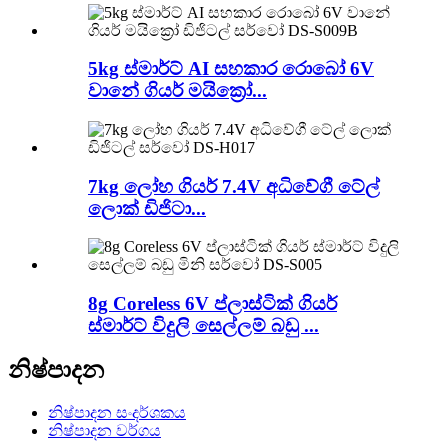
5kg ස්මාර්ට් AI සහකාර රොබෝ 6V
වානේ ගියර් මයික්‍රෝ...
7kg ලෝහ ගියර් 7.4V අධිවේගී ටේල්
ලොක් ඩිජිටා...
8g Coreless 6V ප්ලාස්ටික් ගියර්
ස්මාර්ට් විදුලි සෙල්ලම් බඩු ...
නිෂ්පාදන
නිෂ්පාදන සංදර්ශකය
නිෂ්පාදන වර්ගය