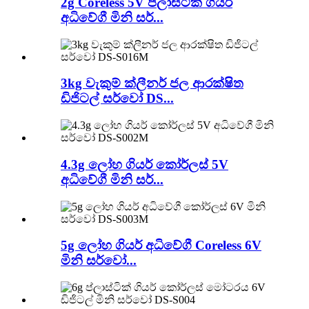
2g Coreless 5V ප්ලාස්ටික් ගියර්
අධිවේගී මිනි සර්...
3kg වැකුම් ක්ලීනර් ජල ආරක්ෂිත
ඩිජිටල් සර්වෝ DS...
4.3g ලෝහ ගියර් කෝර්ලස් 5V
අධිවේගී මිනි සර්...
5g ලෝහ ගියර් අධිවේගී Coreless 6V
මිනි සර්වෝ...