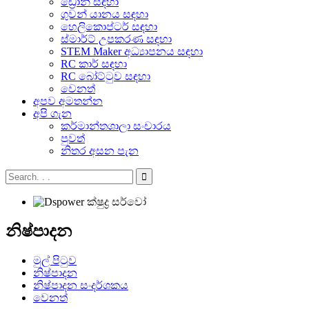
ඩ්‍රෝන් සඳහා
ගුවන් යානය සඳහා
හෙලිකොප්ටර් සඳහා
ස්මාර්ට් උපකරණ සඳහා
STEM Maker අධ්‍යාපනය සඳහා
RC කාර් සඳහා
RC බෝට්ටුව සඳහා
වෙනත්
අපව අමතන්න
අපි ගැන
කර්මාන්තශාලා සංචාරය
පුවත්
නිතර අසන පැන
නිෂ්පාදන
මුල් පිටුව
නිෂ්පාදන
නිෂ්පාදන සංදර්ශකය
වෙනත්