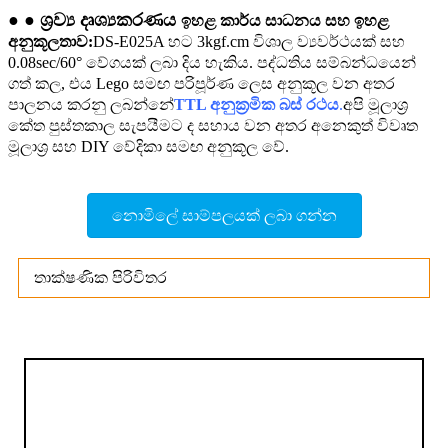
● ● ශ්‍රව්‍ය දෘශ්‍යකරණය
ඉහළ කාර්ය සාධනය සහ ඉහළ
අනුකූලතාව:
DS-E025A හට 3kgf.cm විශාල ව්‍යවර්ථයක් සහ
0.08sec/60° වේගයක් ලබා දිය හැකිය. පද්ධතිය සම්බන්ධයෙන්
ගත් කල, එය Lego සමඟ පරිපූර්ණ ලෙස අනුකූල වන අතර
පාලනය කරනු ලබන්නේ
TTL අනුක්‍රමික බස් රථය
.
අපි මූලාශ්‍ර
කේත පුස්තකාල සැපයීමට ද සහාය වන අතර අනෙකුත් විවෘත
මූලාශ්‍ර සහ DIY වේදිකා සමඟ අනුකූල වේ.
නොමිලේ සාම්පලයක් ලබා ගන්න
තාක්ෂණික පිරිවිතර