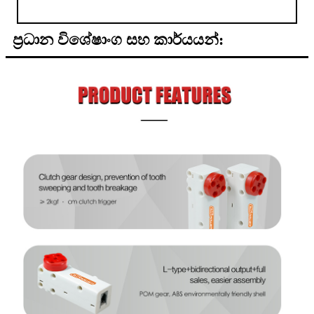
ප්‍රධාන විශේෂාංග සහ කාර්යයන්: