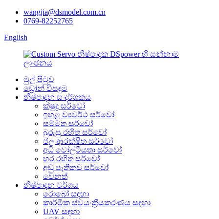
wangjia@dsmodel.com.cn
0769-82252765
English
මුල් පිටුව
ඩ්‍රෝන් විසඳුම
නිෂ්පාදන සංදර්ශකය
ක්ෂුද්‍ර සර්වෝ
ඉහළ ව්‍යවර්ථ සර්වෝ
සම්මත සර්වෝ
බුරුසු රහිත සර්වෝ
ජල ආරක්ෂිත සර්වෝ
අධි වෝල්ටීයතා සර්වෝ
හර රහිත සර්වෝ
අඩු පැතිකඩ සර්වෝ
වෙනත්
නිෂ්පාදන වර්ගය
රොබෝ සඳහා
කාර්මික ස්වයංක්‍රීයකරණය සඳහා
UAV සඳහා