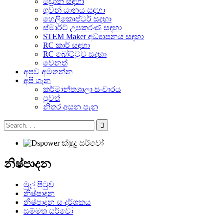
ඩ්‍රෝන් සඳහා
ගුවන් යානය සඳහා
හෙලිකොප්ටර් සඳහා
ස්මාර්ට් උපකරණ සඳහා
STEM Maker අධ්‍යාපනය සඳහා
RC කාර් සඳහා
RC බෝට්ටුව සඳහා
වෙනත්
අපව අමතන්න
අපි ගැන
කර්මාන්තශාලා සංචාරය
පුවත්
නිතර අසන පැන
නිෂ්පාදන
මුල් පිටුව
නිෂ්පාදන
නිෂ්පාදන සංදර්ශකය
සම්මත සර්වෝ