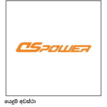
යෙදුම් අවස්ථා