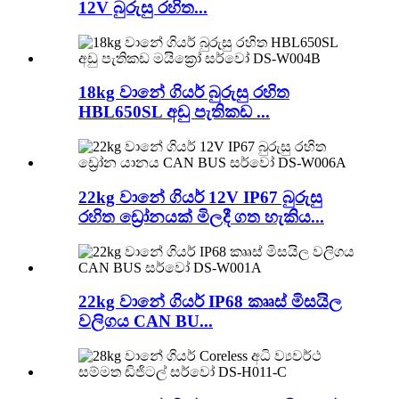
12V බුරුසු රහිත...
18kg වානේ ගියර් බුරුසු රහිත
HBL650SL අඩු පැතිකඩ ...
22kg වානේ ගියර් 12V IP67 බුරුසු
රහිත ඩ්‍රෝනයක් මිලදී ගත හැකිය...
22kg වානේ ගියර් IP68 කෲස් මිසයිල
වලිගය CAN BU...