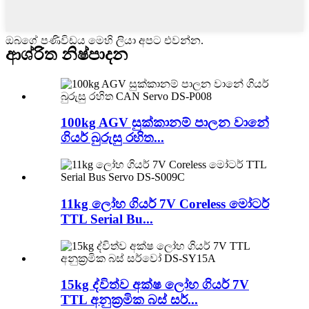
ඔබගේ පණිවිඩය මෙහි ලියා අපට එවන්න.
ආශ්රිත නිෂ්පාදන
100kg AGV සුක්කානම් පාලන වානේ
ගියර් බුරුසු රහිත...
11kg ලෝහ ගියර් 7V Coreless මෝටර්
TTL Serial Bu...
15kg ද්විත්ව අක්ෂ ලෝහ ගියර් 7V
TTL අනුක්‍රමික බස් සර්...