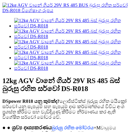
12kg AGV වානේ ගියර් 29V RS 485 බස්
බුරුසු රහිත සර්වෝ DS-R018
DSpower R018 යනු කුමක්ද?
ලොජිස්ටික්ස් බුරුසු රහිත මයික්‍රෝ
සර්වෝ යනු සැපයුම් සහ සැපයුම් දාම කර්මාන්තයේ විවිධ අංශ
ප්‍රශස්ත කිරීමට සහ වැඩිදියුණු කිරීමට නිර්මාණය කර ඇති
විශේෂිත සර්වෝ මෝටර වේ.
● ● ශ්‍රව්‍ය දෘශ්‍යකරණය
බුරුසු රහිත මෝටරය
+M
වායුමය