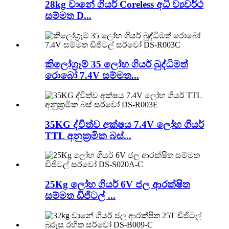
28kg වානේ ගියර් Coreless අධි ව්‍යවර්ථ
සම්මත D...
කිලෝග්‍රෑම් 35 ලෝහ ගියර් බුද්ධිමත්
රොබෝ 7.4V සම්මත...
35KG ද්විත්ව අක්ෂය 7.4V ලෝහ ගියර්
TTL අනුක්‍රමික බස්...
25Kg ලෝහ ගියර් 6V ජල ආරක්ෂිත
සම්මත ඩිජිටල් ...