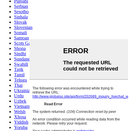
Punjabi
Serbian
Sesotho
Sinhala
Slovak
Slovenian
Somali
Samoan
Scots Gaelic
Shona
Sindhi
Sundanese
Swahili
Tajik
Tamil
Telugu
Thai
Ukrainian
Urdu
Uzbek
Vietnamese
Welsh
Xhosa
Yiddish
Yoruba