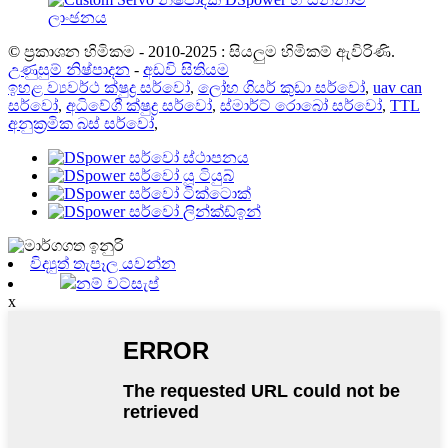
© ප්‍රකාශන හිමිකම - 2010-2025 : සියලුම හිමිකම් ඇවිරිණි.
උණුසුම් නිෂ්පාදන
-
අඩවි සිතියම
ඉහළ ව්‍යවර්ථ ක්ෂුද්‍ර සර්වෝ
,
ලෝහ ගියර් කුඩා සර්වෝ
,
uav can
සර්වෝ
,
අධිවේගී ක්ෂුද්‍ර සර්වෝ
,
ස්මාර්ට් රොබෝ සර්වෝ
,
TTL
අනුක්‍රමික බස් සර්වෝ
,
විද්‍යුත් තැපෑල යවන්න
නම් වට්සැප්
x