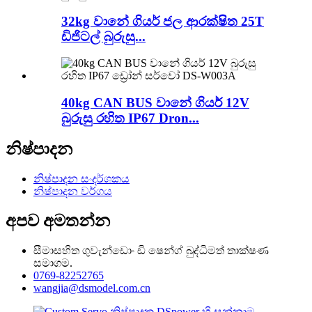
32kg වානේ ගියර් ජල ආරක්ෂිත 25T
ඩිජිටල් බුරුසු...
40kg CAN BUS වානේ ගියර් 12V
බුරුසු රහිත IP67 Dron...
නිෂ්පාදන
නිෂ්පාදන සංදර්ශකය
නිෂ්පාදන වර්ගය
අපව අමතන්න
සීමාසහිත ගුවැන්ඩොං ඩි ෂෙන්ග් බුද්ධිමත් තාක්ෂණ
සමාගම.
0769-82252765
wangjia@dsmodel.com.cn