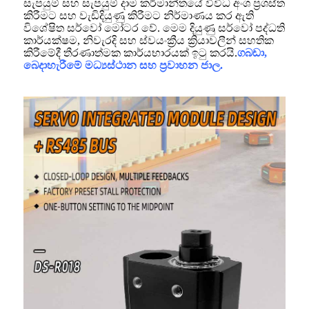
සැපයුම් සහ සැපයුම් දාම කර්මාන්තයේ විවිධ අංශ ප්‍රශස්ත
කිරීමට සහ වැඩිදියුණු කිරීමට නිර්මාණය කර ඇති
විශේෂිත සර්වෝ මෝටර වේ. මෙම දියුණු සර්වෝ පද්ධති
කාර්යක්ෂම, නිවැරදි සහ ස්වයංක්‍රීය ක්‍රියාවලීන් සහතික
කිරීමේදී තීරණාත්මක කාර්යභාරයක් ඉටු කරයි.
ගබඩා,
බෙදාහැරීමේ මධ්‍යස්ථාන සහ ප්‍රවාහන ජාල.