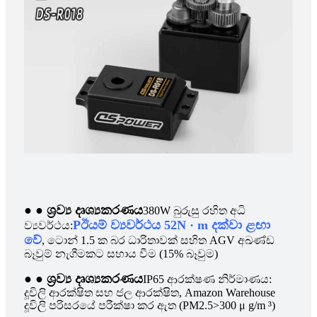
● ● ශ්‍රව්‍ය දෘශ්‍යකරණය
380W බුරුසු රහිත අධි
P
ඊයම් ව්‍යවර්ථය 52N · m දක්වා ළඟා
ව්‍යවර්ථය:
වේ
, ටොන් 1.5 ක බර ධාරිතාවක් සහිත AGV අඛණ්ඩ
බෑවුම් නැගීමකට සහාය වීම (15% බෑවුම)
● ● ශ්‍රව්‍ය දෘශ්‍යකරණය
IP65 ආරක්ෂණ නිර්මාණය:
දූවිලි ආරක්ෂිත සහ ජල ආරක්ෂිත, Amazon Warehouse
දූවිලි පරිසරයේ පරීක්ෂා කර ඇත (PM2.5>300 μ g/m ³)