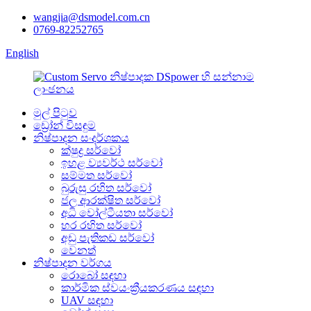
wangjia@dsmodel.com.cn
0769-82252765
English
මුල් පිටුව
ඩ්‍රෝන් විසඳුම
නිෂ්පාදන සංදර්ශකය
ක්ෂුද්‍ර සර්වෝ
ඉහළ ව්‍යවර්ථ සර්වෝ
සම්මත සර්වෝ
බුරුසු රහිත සර්වෝ
ජල ආරක්ෂිත සර්වෝ
අධි වෝල්ටීයතා සර්වෝ
හර රහිත සර්වෝ
අඩු පැතිකඩ සර්වෝ
වෙනත්
නිෂ්පාදන වර්ගය
රොබෝ සඳහා
කාර්මික ස්වයංක්‍රීයකරණය සඳහා
UAV සඳහා