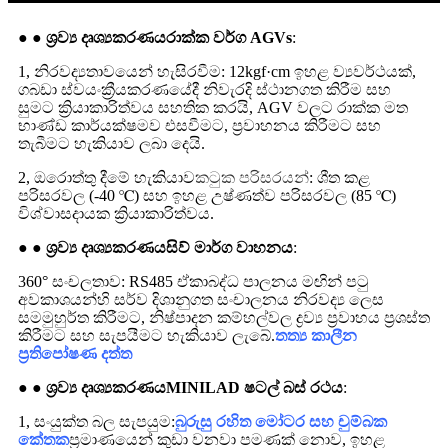
● ● ශ්‍රව්‍ය දෘශ්‍යකරණය
රාක්ක වර්ග AGVs
:
1, නිරවද්‍යතාවයෙන් හැසිරවීම: 12kgf·cm ඉහළ ව්‍යවර්ථයක්,
ගබඩා ස්වයංක්‍රීයකරණයේදී නිවැරදි ස්ථානගත කිරීම සහ
සුමට ක්‍රියාකාරිත්වය සහතික කරයි, AGV වලට රාක්ක මත
භාණ්ඩ කාර්යක්ෂමව එසවීමට, ප්‍රවාහනය කිරීමට සහ
තැබීමට හැකියාව ලබා දෙයි.
2, ඔරොත්තු දීමේ හැකියාව
කටුක පරිසරයන්
: ශීත කළ
පරිසරවල (-40 ℃) සහ ඉහළ උෂ්ණත්ව පරිසරවල (85 ℃)
විශ්වාසදායක ක්‍රියාකාරිත්වය.
● ● ශ්‍රව්‍ය දෘශ්‍යකරණය
සිව් මාර්ග වාහනය
:
360° සංචලතාව: RS485 ඒකාබද්ධ පාලනය මඟින් පටු
අවකාශයන්හි සර්ව දිශානුගත සංචාලනය නිරවද්‍ය ලෙස
සමමුහුර්ත කිරීමට, නිෂ්පාදන කම්හල්වල ද්‍රව්‍ය ප්‍රවාහය ප්‍රශස්ත
කිරීමට සහ සැපයීමට හැකියාව ලැබේ.
තත්‍ය කාලීන
ප්‍රතිපෝෂණ දත්ත
● ● ශ්‍රව්‍ය දෘශ්‍යකරණය
MINILAD ෂටල් බස් රථය
:
1, සංයුක්ත බල සැපයුම:
බුරුසු රහිත මෝටර සහ චුම්බක
කේතක
ප්‍රමාණයෙන් කුඩා වනවා පමණක් නොව, ඉහළ