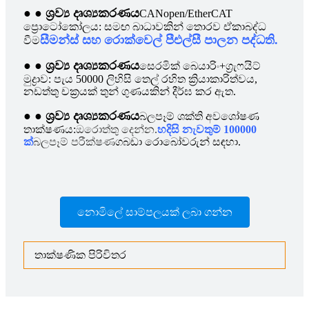
● ● ශ්‍රව්‍ය දෘශ්‍යකරණය
CANopen/EtherCAT
ප්‍රොටෝකෝලය: සමඟ බාධාවකින් තොරව ඒකාබද්ධ
සීමන්ස් සහ රොක්වෙල් පීඑල්සී පාලන පද්ධති.
වීම
● ● ශ්‍රව්‍ය දෘශ්‍යකරණය
සෙරමික් බෙයාරිං+ග්‍රැෆයිට්
මුද්‍රාව: පැය 50000 ලිහිසි තෙල් රහිත ක්‍රියාකාරිත්වය,
නඩත්තු චක්‍රයක් තුන් ගුණයකින් දීර්ඝ කර ඇත.
● ● ශ්‍රව්‍ය දෘශ්‍යකරණය
බලපෑම් ශක්ති අවශෝෂණ
තාක්ෂණය:
ඔරොත්තු දෙන්න.
හදිසි නැවතුම් 100000
ක්
බලපෑම් පරීක්ෂණ
ගබඩා රොබෝවරුන් සඳහා.
නොමිලේ සාම්පලයක් ලබා ගන්න
තාක්ෂණික පිරිවිතර