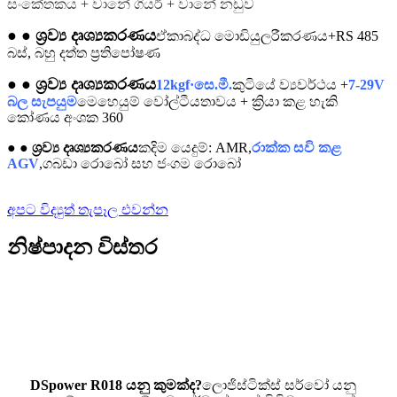
සංකේතකය + වානේ ගියර් + වානේ නඩුව
● ● ශ්‍රව්‍ය දෘශ්‍යකරණය
ඒකාබද්ධ මොඩියුලරීකරණය+RS 485
බස්, බහු දත්ත ප්‍රතිපෝෂණ
● ● ශ්‍රව්‍ය දෘශ්‍යකරණය
12kgf·සෙ.මී.
කුටියේ ව්‍යවර්ථය +
7-29V
බල සැපයුම
මෙහෙයුම් වෝල්ටීයතාවය + ක්‍රියා කළ හැකි
කෝණය අංශක 360
● ● ශ්‍රව්‍ය දෘශ්‍යකරණය
කදිම යෙදුම්: AMR,
රාක්ක සවි කළ
AGV
,ගබඩා රොබෝ සහ ජංගම රොබෝ
අපට විද්‍යුත් තැපෑල එවන්න
නිෂ්පාදන විස්තර
DSpower R018 යනු කුමක්ද?
ලොජිස්ටික්ස් සර්වෝ යනු