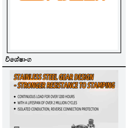
විශේෂාංග