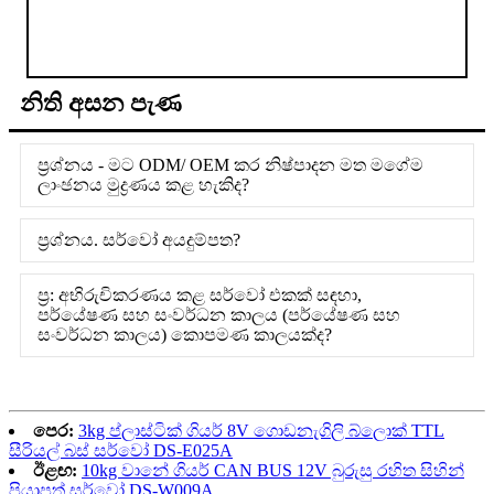
නිති අසන පැණ
ප්‍රශ්නය - මට ODM/ OEM කර නිෂ්පාදන මත මගේම
ලාංඡනය මුද්‍රණය කළ හැකිද?
ප්‍රශ්නය. සර්වෝ අයදුම්පත?
ප්‍ර: අභිරුචිකරණය කළ සර්වෝ එකක් සඳහා,
පර්යේෂණ සහ සංවර්ධන කාලය (පර්යේෂණ සහ
සංවර්ධන කාලය) කොපමණ කාලයක්ද?
පෙර:
3kg ප්ලාස්ටික් ගියර් 8V ගොඩනැගිලි බ්ලොක් TTL
සීරියල් බස් සර්වෝ DS-E025A
ඊළඟ:
10kg වානේ ගියර් CAN BUS 12V බුරුසු රහිත සිහින්
පියාපත් සර්වෝ DS-W009A