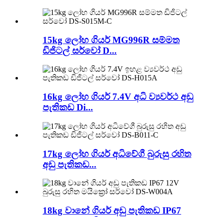
15kg ලෝහ ගියර් MG996R සම්මත
ඩිජිටල් සර්වෝ D...
16kg ලෝහ ගියර් 7.4V අධි ව්‍යවර්ථ අඩු
පැතිකඩ Di...
17kg ලෝහ ගියර් අධිවේගී බුරුසු රහිත
අඩු පැතිකඩ...
18kg වානේ ගියර් අඩු පැතිකඩ IP67