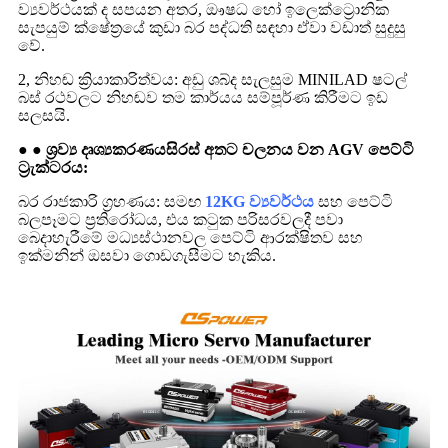
ව්‍යවර්ථයක් ද සපයන අතර, ඖෂධ හෝ ඉලෙක්ට්‍රොනික
සැපයුම් ක්ෂේත්‍රයේ කුඩා බර පද්ධති සඳහා ඒවා වඩාත් සුදුසු
වේ.
2, නිහඬ ක්‍රියාකාරිත්වය: අඩු ශබ්ද සැලසුම MINILAD ෂටල්
බස් රථවලට නිහඬව තම කාර්යය සම්පූර්ණ කිරීමට ඉඩ
සලසයි.
● ● ශ්‍රව්‍ය දෘශ්‍යකරණය
සිරස් අතට චලනය වන AGV පෙට්ටි
ට්‍රැක්ටරය:
බර රාජකාරි ග්‍රහණය: සමඟ
12KG ව්‍යවර්ථය
සහ පෙට්ටි
බලපෑමට ප්‍රතිරෝධය, එය කටුක පරිසරවලදී පවා
බෙදාහැරීමේ මධ්‍යස්ථානවල පෙට්ටි ආරක්ෂිතව සහ
ඉක්මනින් ඔසවා ගොඩගැසීමට හැකිය.